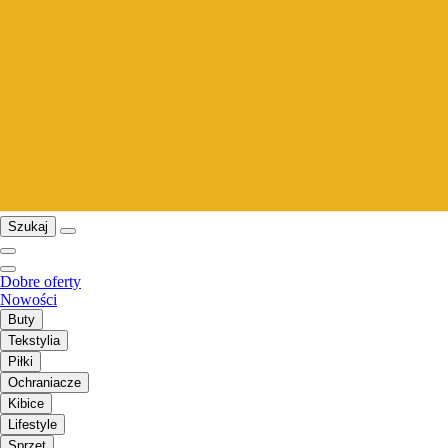
Szukaj
Dobre oferty
Nowości
Buty
Tekstylia
Piłki
Ochraniacze
Kibice
Lifestyle
Sprzęt