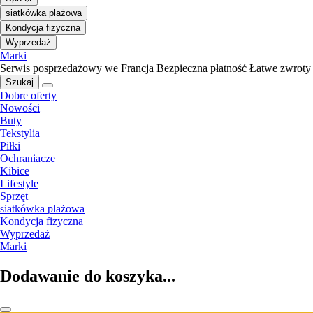
siatkówka plażowa
Kondycja fizyczna
Wyprzedaż
Marki
Serwis posprzedażowy we Francja
Bezpieczna płatność
Łatwe zwroty
Szukaj
Dobre oferty
Nowości
Buty
Tekstylia
Piłki
Ochraniacze
Kibice
Lifestyle
Sprzęt
siatkówka plażowa
Kondycja fizyczna
Wyprzedaż
Marki
Dodawanie do koszyka...