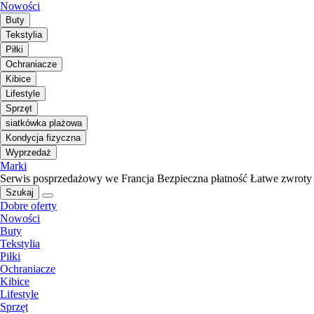
Nowości
Buty
Tekstylia
Piłki
Ochraniacze
Kibice
Lifestyle
Sprzęt
siatkówka plażowa
Kondycja fizyczna
Wyprzedaż
Marki
Serwis posprzedażowy we Francja
Bezpieczna płatność
Łatwe zwroty
Szukaj
Dobre oferty
Nowości
Buty
Tekstylia
Piłki
Ochraniacze
Kibice
Lifestyle
Sprzęt