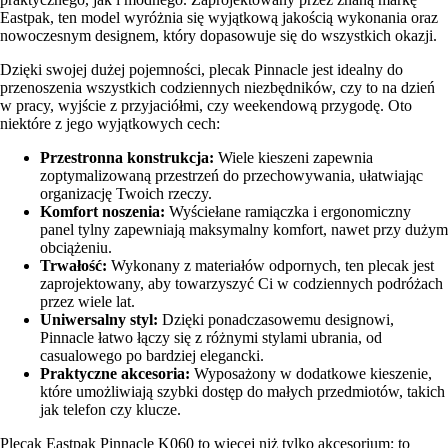
Eastpak, ten model wyróżnia się wyjątkową jakością wykonania oraz
nowoczesnym designem, który dopasowuje się do wszystkich okazji.
Dzięki swojej dużej pojemności, plecak Pinnacle jest idealny do
przenoszenia wszystkich codziennych niezbędników, czy to na dzień
w pracy, wyjście z przyjaciółmi, czy weekendową przygodę. Oto
niektóre z jego wyjątkowych cech:
Przestronna konstrukcja:
Wiele kieszeni zapewnia
zoptymalizowaną przestrzeń do przechowywania, ułatwiając
organizację Twoich rzeczy.
Komfort noszenia:
Wyściełane ramiączka i ergonomiczny
panel tylny zapewniają maksymalny komfort, nawet przy dużym
obciążeniu.
Trwałość:
Wykonany z materiałów odpornych, ten plecak jest
zaprojektowany, aby towarzyszyć Ci w codziennych podróżach
przez wiele lat.
Uniwersalny styl:
Dzięki ponadczasowemu designowi,
Pinnacle łatwo łączy się z różnymi stylami ubrania, od
casualowego po bardziej elegancki.
Praktyczne akcesoria:
Wyposażony w dodatkowe kieszenie,
które umożliwiają szybki dostęp do małych przedmiotów, takich
jak telefon czy klucze.
Plecak Eastpak Pinnacle K060 to więcej niż tylko akcesorium; to