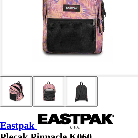
Eastpak
Plecak Pinnacle K060