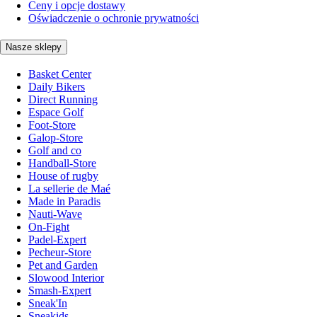
Ceny i opcje dostawy
Oświadczenie o ochronie prywatności
Nasze sklepy
Basket Center
Daily Bikers
Direct Running
Espace Golf
Foot-Store
Galop-Store
Golf and co
Handball-Store
House of rugby
La sellerie de Maé
Made in Paradis
Nauti-Wave
On-Fight
Padel-Expert
Pecheur-Store
Pet and Garden
Slowood Interior
Smash-Expert
Sneak'In
Sneakids