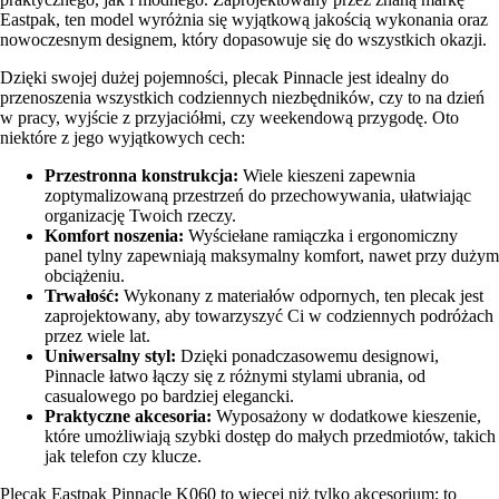
Eastpak, ten model wyróżnia się wyjątkową jakością wykonania oraz
nowoczesnym designem, który dopasowuje się do wszystkich okazji.
Dzięki swojej dużej pojemności, plecak Pinnacle jest idealny do
przenoszenia wszystkich codziennych niezbędników, czy to na dzień
w pracy, wyjście z przyjaciółmi, czy weekendową przygodę. Oto
niektóre z jego wyjątkowych cech:
Przestronna konstrukcja:
Wiele kieszeni zapewnia
zoptymalizowaną przestrzeń do przechowywania, ułatwiając
organizację Twoich rzeczy.
Komfort noszenia:
Wyściełane ramiączka i ergonomiczny
panel tylny zapewniają maksymalny komfort, nawet przy dużym
obciążeniu.
Trwałość:
Wykonany z materiałów odpornych, ten plecak jest
zaprojektowany, aby towarzyszyć Ci w codziennych podróżach
przez wiele lat.
Uniwersalny styl:
Dzięki ponadczasowemu designowi,
Pinnacle łatwo łączy się z różnymi stylami ubrania, od
casualowego po bardziej elegancki.
Praktyczne akcesoria:
Wyposażony w dodatkowe kieszenie,
które umożliwiają szybki dostęp do małych przedmiotów, takich
jak telefon czy klucze.
Plecak Eastpak Pinnacle K060 to więcej niż tylko akcesorium; to