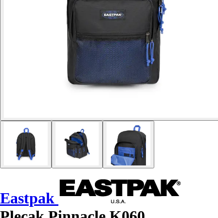
Eastpak
Plecak Pinnacle K060