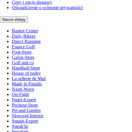
Ceny i opcje dostawy
Oświadczenie o ochronie prywatności
Nasze sklepy
Basket Center
Daily Bikers
Direct Running
Espace Golf
Foot-Store
Galop-Store
Golf and co
Handball-Store
House of rugby
La sellerie de Maé
Made in Paradis
Nauti-Wave
On-Fight
Padel-Expert
Pecheur-Store
Pet and Garden
Slowood Interior
Smash-Expert
Sneak'In
Sneakids