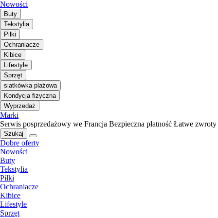
Nowości
Buty
Tekstylia
Piłki
Ochraniacze
Kibice
Lifestyle
Sprzęt
siatkówka plażowa
Kondycja fizyczna
Wyprzedaż
Marki
Serwis posprzedażowy we Francja
Bezpieczna płatność
Łatwe zwroty
Szukaj
Dobre oferty
Nowości
Buty
Tekstylia
Piłki
Ochraniacze
Kibice
Lifestyle
Sprzęt