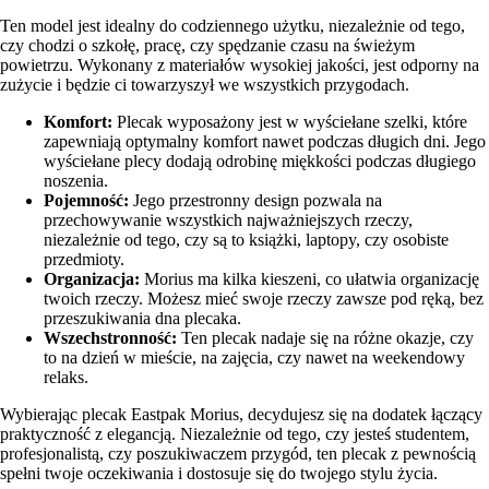
Ten model jest idealny do codziennego użytku, niezależnie od tego,
czy chodzi o szkołę, pracę, czy spędzanie czasu na świeżym
powietrzu. Wykonany z materiałów wysokiej jakości, jest odporny na
zużycie i będzie ci towarzyszył we wszystkich przygodach.
Komfort:
Plecak wyposażony jest w wyściełane szelki, które
zapewniają optymalny komfort nawet podczas długich dni. Jego
wyściełane plecy dodają odrobinę miękkości podczas długiego
noszenia.
Pojemność:
Jego przestronny design pozwala na
przechowywanie wszystkich najważniejszych rzeczy,
niezależnie od tego, czy są to książki, laptopy, czy osobiste
przedmioty.
Organizacja:
Morius ma kilka kieszeni, co ułatwia organizację
twoich rzeczy. Możesz mieć swoje rzeczy zawsze pod ręką, bez
przeszukiwania dna plecaka.
Wszechstronność:
Ten plecak nadaje się na różne okazje, czy
to na dzień w mieście, na zajęcia, czy nawet na weekendowy
relaks.
Wybierając plecak Eastpak Morius, decydujesz się na dodatek łączący
praktyczność z elegancją. Niezależnie od tego, czy jesteś studentem,
profesjonalistą, czy poszukiwaczem przygód, ten plecak z pewnością
spełni twoje oczekiwania i dostosuje się do twojego stylu życia.