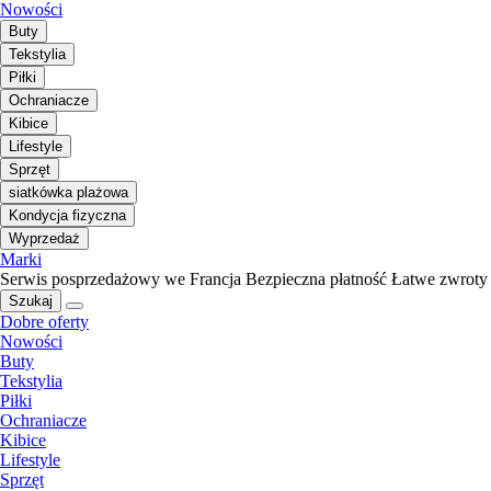
Nowości
Buty
Tekstylia
Piłki
Ochraniacze
Kibice
Lifestyle
Sprzęt
siatkówka plażowa
Kondycja fizyczna
Wyprzedaż
Marki
Serwis posprzedażowy we Francja
Bezpieczna płatność
Łatwe zwroty
Szukaj
Dobre oferty
Nowości
Buty
Tekstylia
Piłki
Ochraniacze
Kibice
Lifestyle
Sprzęt