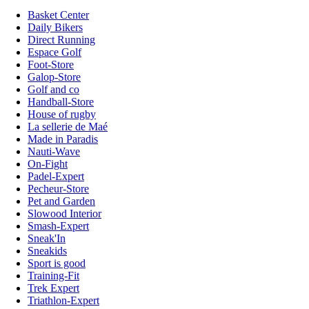
Basket Center
Daily Bikers
Direct Running
Espace Golf
Foot-Store
Galop-Store
Golf and co
Handball-Store
House of rugby
La sellerie de Maé
Made in Paradis
Nauti-Wave
On-Fight
Padel-Expert
Pecheur-Store
Pet and Garden
Slowood Interior
Smash-Expert
Sneak'In
Sneakids
Sport is good
Training-Fit
Trek Expert
Triathlon-Expert