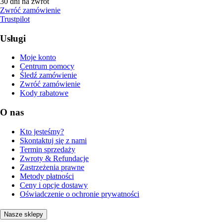
30 dni na zwrot
Zwróć zamówienie
Trustpilot
Usługi
Moje konto
Centrum pomocy
Śledź zamówienie
Zwróć zamówienie
Kody rabatowe
O nas
Kto jesteśmy?
Skontaktuj się z nami
Termin sprzedaży
Zwroty & Refundacje
Zastrzeżenia prawne
Metody płatności
Ceny i opcje dostawy
Oświadczenie o ochronie prywatności
Nasze sklepy