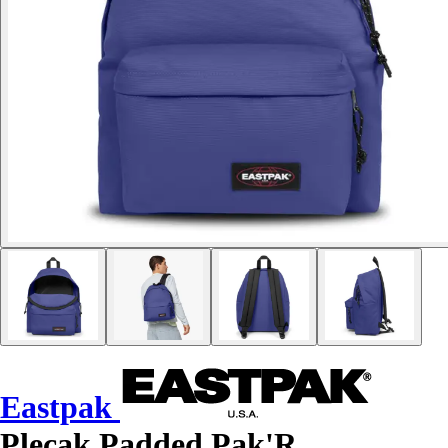
Eastpak
Plecak Padded Pak'R