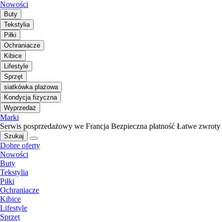
Nowości
Buty
Tekstylia
Piłki
Ochraniacze
Kibice
Lifestyle
Sprzęt
siatkówka plażowa
Kondycja fizyczna
Wyprzedaż
Marki
Serwis posprzedażowy we Francja
Bezpieczna płatność
Łatwe zwroty
Szukaj
Dobre oferty
Nowości
Buty
Tekstylia
Piłki
Ochraniacze
Kibice
Lifestyle
Sprzęt