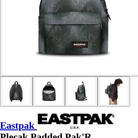
Eastpak
Plecak Padded Pak'R