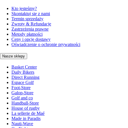
Kto jesteśmy?
Skontaktuj się z nami
Termin sprzedaży
Zwroty & Refundacje
Zastrzeżenia prawne
Metody płatności
Ceny i opcje dostawy
Oświadczenie o ochronie prywatności
Nasze sklepy
Basket Center
Daily Bikers
Direct Running
Espace Golf
Foot-Store
Galop-Store
Golf and co
Handball-Store
House of rugby
La sellerie de Maé
Made in Paradis
Nauti-Wave