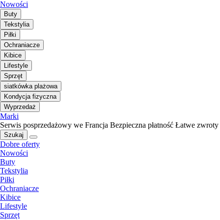
Nowości
Buty
Tekstylia
Piłki
Ochraniacze
Kibice
Lifestyle
Sprzęt
siatkówka plażowa
Kondycja fizyczna
Wyprzedaż
Marki
Serwis posprzedażowy we Francja
Bezpieczna płatność
Łatwe zwroty
Szukaj
Dobre oferty
Nowości
Buty
Tekstylia
Piłki
Ochraniacze
Kibice
Lifestyle
Sprzęt