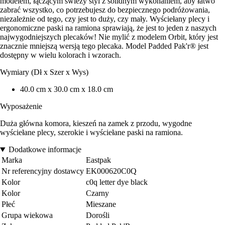
modelem, łączącym świeży styl z solidnym wykonaniem, aby łatwo
zabrać wszystko, co potrzebujesz do bezpiecznego podróżowania,
niezależnie od tego, czy jest to duży, czy mały. Wyściełany plecy i
ergonomiczne paski na ramiona sprawiają, że jest to jeden z naszych
najwygodniejszych plecaków! Nie mylić z modelem Orbit, który jest
znacznie mniejszą wersją tego plecaka. Model Padded Pak'r® jest
dostępny w wielu kolorach i wzorach.
Wymiary (Dł x Szer x Wys)
40.0 cm x 30.0 cm x 18.0 cm
Wyposażenie
Duża główna komora, kieszeń na zamek z przodu, wygodne
wyściełane plecy, szerokie i wyściełane paski na ramiona.
Dodatkowe informacje
Marka
Eastpak
Nr referencyjny dostawcy
EK000620C0Q
Kolor
c0q letter dye black
Kolor
Czarny
Płeć
Mieszane
Grupa wiekowa
Dorośli