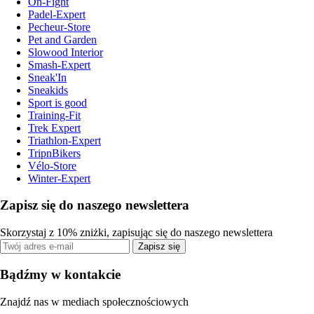
On-Fight
Padel-Expert
Pecheur-Store
Pet and Garden
Slowood Interior
Smash-Expert
Sneak'In
Sneakids
Sport is good
Training-Fit
Trek Expert
Triathlon-Expert
TripnBikers
Vélo-Store
Winter-Expert
Zapisz się do naszego newslettera
Skorzystaj z 10% zniżki, zapisując się do naszego newslettera
Zapisz się
Bądźmy w kontakcie
Znajdź nas w mediach społecznościowych