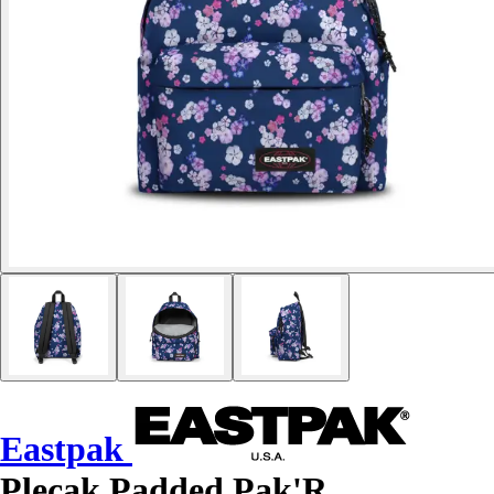
Eastpak
Plecak Padded Pak'R