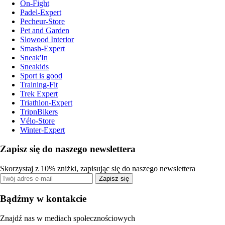
On-Fight
Padel-Expert
Pecheur-Store
Pet and Garden
Slowood Interior
Smash-Expert
Sneak'In
Sneakids
Sport is good
Training-Fit
Trek Expert
Triathlon-Expert
TripnBikers
Vélo-Store
Winter-Expert
Zapisz się do naszego newslettera
Skorzystaj z 10% zniżki, zapisując się do naszego newslettera
Zapisz się
Bądźmy w kontakcie
Znajdź nas w mediach społecznościowych