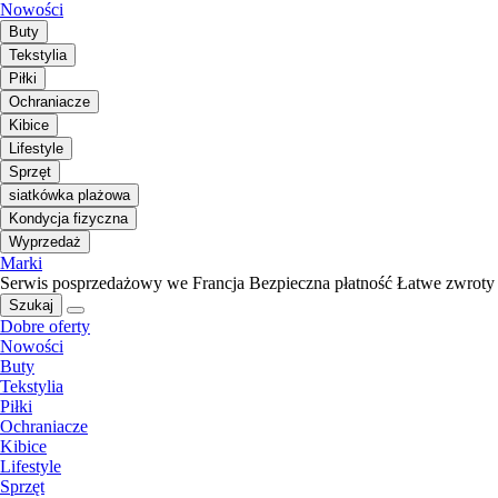
Nowości
Buty
Tekstylia
Piłki
Ochraniacze
Kibice
Lifestyle
Sprzęt
siatkówka plażowa
Kondycja fizyczna
Wyprzedaż
Marki
Serwis posprzedażowy we Francja
Bezpieczna płatność
Łatwe zwroty
Szukaj
Dobre oferty
Nowości
Buty
Tekstylia
Piłki
Ochraniacze
Kibice
Lifestyle
Sprzęt