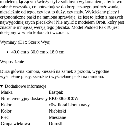
modelem, łączącym świeży styl z solidnym wykonaniem, aby łatwo
zabrać wszystko, co potrzebujesz do bezpiecznego podróżowania,
niezależnie od tego, czy jest to duży, czy mały. Wyściełany plecy i
ergonomiczne paski na ramiona sprawiają, że jest to jeden z naszych
najwygodniejszych plecaków! Nie mylić z modelem Orbit, który jest
znacznie mniejszą wersją tego plecaka. Model Padded Pak'r® jest
dostępny w wielu kolorach i wzorach.
Wymiary (Dł x Szer x Wys)
40.0 cm x 30.0 cm x 18.0 cm
Wyposażenie
Duża główna komora, kieszeń na zamek z przodu, wygodne
wyściełane plecy, szerokie i wyściełane paski na ramiona.
Dodatkowe informacje
Marka
Eastpak
Nr referencyjny dostawcy
EK000620C0W
Kolor
c0w floral bloom navy
Kolor
Niebieski
Płeć
Mieszane
Grupa wiekowa
Dorośli