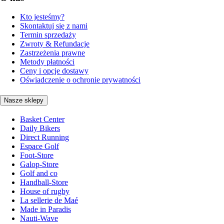
Kto jesteśmy?
Skontaktuj się z nami
Termin sprzedaży
Zwroty & Refundacje
Zastrzeżenia prawne
Metody płatności
Ceny i opcje dostawy
Oświadczenie o ochronie prywatności
Nasze sklepy
Basket Center
Daily Bikers
Direct Running
Espace Golf
Foot-Store
Galop-Store
Golf and co
Handball-Store
House of rugby
La sellerie de Maé
Made in Paradis
Nauti-Wave