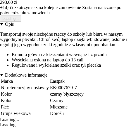
293,00 zł
+14,65 zł
otrzymasz na kolejne zamowienie
Zostana naliczone po
potwierdzeniu zamowienia
Loading...
Opis
Transportuj swoje niezbędne rzeczy do szkoły lub biura w naszym
wygodnym plecaku. Chroń swój laptop dzięki wbudowanej osłonie i
reguluj jego wygodne szelki zgodnie z własnymi upodobaniami.
Komora główna z kieszeniami wewnątrz i z przodu
Wyściełana osłona na laptop do 13 cali
Regulowane i wyściełane szelki oraz tył plecaka
Dodatkowe informacje
Marka
Eastpak
Nr referencyjny dostawcy
EK0007679J7
Kolor
czarny błyszczący
Kolor
Czarny
Płeć
Mieszane
Grupa wiekowa
Dorośli
Loading...
Loading...