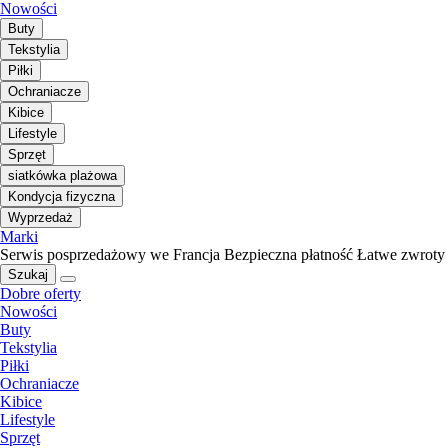
Nowości
Buty
Tekstylia
Piłki
Ochraniacze
Kibice
Lifestyle
Sprzęt
siatkówka plażowa
Kondycja fizyczna
Wyprzedaż
Marki
Serwis posprzedażowy we Francja
Bezpieczna płatność
Łatwe zwroty
Szukaj
Dobre oferty
Nowości
Buty
Tekstylia
Piłki
Ochraniacze
Kibice
Lifestyle
Sprzęt