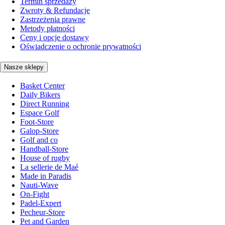
Termin sprzedaży
Zwroty & Refundacje
Zastrzeżenia prawne
Metody płatności
Ceny i opcje dostawy
Oświadczenie o ochronie prywatności
Nasze sklepy
Basket Center
Daily Bikers
Direct Running
Espace Golf
Foot-Store
Galop-Store
Golf and co
Handball-Store
House of rugby
La sellerie de Maé
Made in Paradis
Nauti-Wave
On-Fight
Padel-Expert
Pecheur-Store
Pet and Garden