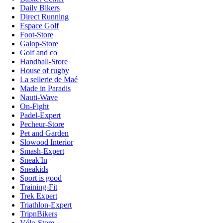
Daily Bikers
Direct Running
Espace Golf
Foot-Store
Galop-Store
Golf and co
Handball-Store
House of rugby
La sellerie de Maé
Made in Paradis
Nauti-Wave
On-Fight
Padel-Expert
Pecheur-Store
Pet and Garden
Slowood Interior
Smash-Expert
Sneak'In
Sneakids
Sport is good
Training-Fit
Trek Expert
Triathlon-Expert
TripnBikers
Vélo-Store