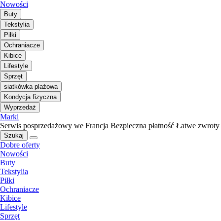
Nowości
Buty
Tekstylia
Piłki
Ochraniacze
Kibice
Lifestyle
Sprzęt
siatkówka plażowa
Kondycja fizyczna
Wyprzedaż
Marki
Serwis posprzedażowy we Francja
Bezpieczna płatność
Łatwe zwroty
Szukaj
Dobre oferty
Nowości
Buty
Tekstylia
Piłki
Ochraniacze
Kibice
Lifestyle
Sprzęt