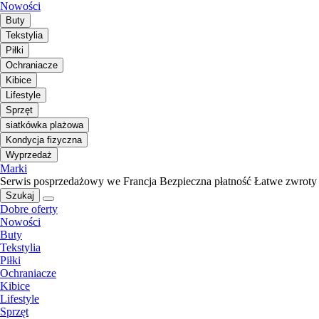
Nowości
Buty
Tekstylia
Piłki
Ochraniacze
Kibice
Lifestyle
Sprzęt
siatkówka plażowa
Kondycja fizyczna
Wyprzedaż
Marki
Serwis posprzedażowy we Francja
Bezpieczna płatność
Łatwe zwroty
Szukaj
Dobre oferty
Nowości
Buty
Tekstylia
Piłki
Ochraniacze
Kibice
Lifestyle
Sprzęt