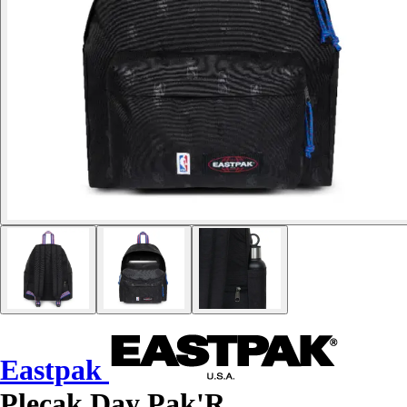
Eastpak
Plecak Day Pak'R