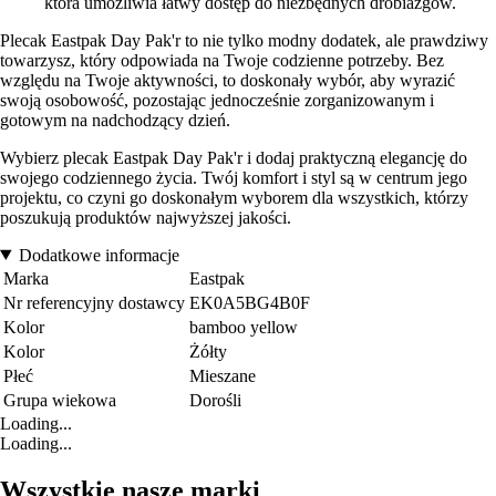
która umożliwia łatwy dostęp do niezbędnych drobiazgów.
Plecak Eastpak Day Pak'r to nie tylko modny dodatek, ale prawdziwy
towarzysz, który odpowiada na Twoje codzienne potrzeby. Bez
względu na Twoje aktywności, to doskonały wybór, aby wyrazić
swoją osobowość, pozostając jednocześnie zorganizowanym i
gotowym na nadchodzący dzień.
Wybierz plecak Eastpak Day Pak'r i dodaj praktyczną elegancję do
swojego codziennego życia. Twój komfort i styl są w centrum jego
projektu, co czyni go doskonałym wyborem dla wszystkich, którzy
poszukują produktów najwyższej jakości.
Dodatkowe informacje
Marka
Eastpak
Nr referencyjny dostawcy
EK0A5BG4B0F
Kolor
bamboo yellow
Kolor
Żółty
Płeć
Mieszane
Grupa wiekowa
Dorośli
Loading...
Loading...
Wszystkie nasze marki