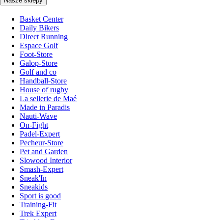
Nasze sklepy
Basket Center
Daily Bikers
Direct Running
Espace Golf
Foot-Store
Galop-Store
Golf and co
Handball-Store
House of rugby
La sellerie de Maé
Made in Paradis
Nauti-Wave
On-Fight
Padel-Expert
Pecheur-Store
Pet and Garden
Slowood Interior
Smash-Expert
Sneak'In
Sneakids
Sport is good
Training-Fit
Trek Expert