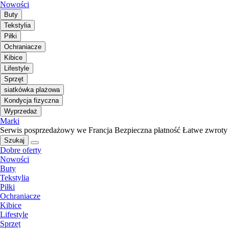
Nowości
Buty
Tekstylia
Piłki
Ochraniacze
Kibice
Lifestyle
Sprzęt
siatkówka plażowa
Kondycja fizyczna
Wyprzedaż
Marki
Serwis posprzedażowy we Francja
Bezpieczna płatność
Łatwe zwroty
Szukaj
Dobre oferty
Nowości
Buty
Tekstylia
Piłki
Ochraniacze
Kibice
Lifestyle
Sprzęt