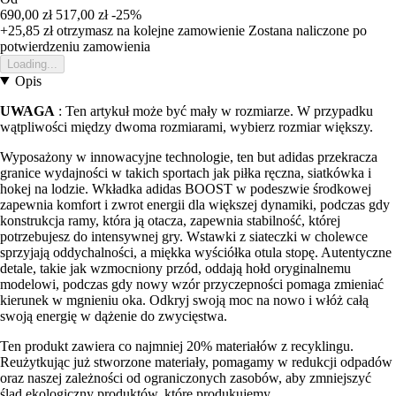
690,00 zł
517,00 zł
-25%
+25,85 zł
otrzymasz na kolejne zamowienie
Zostana naliczone po
potwierdzeniu zamowienia
Loading...
Opis
UWAGA
: Ten artykuł może być mały w rozmiarze. W przypadku
wątpliwości między dwoma rozmiarami, wybierz rozmiar większy.
Wyposażony w innowacyjne technologie, ten but adidas przekracza
granice wydajności w takich sportach jak piłka ręczna, siatkówka i
hokej na lodzie. Wkładka adidas BOOST w podeszwie środkowej
zapewnia komfort i zwrot energii dla większej dynamiki, podczas gdy
konstrukcja ramy, która ją otacza, zapewnia stabilność, której
potrzebujesz do intensywnej gry. Wstawki z siateczki w cholewce
sprzyjają oddychalności, a miękka wyściółka otula stopę. Autentyczne
detale, takie jak wzmocniony przód, oddają hołd oryginalnemu
modelowi, podczas gdy nowy wzór przyczepności pomaga zmieniać
kierunek w mgnieniu oka. Odkryj swoją moc na nowo i włóż całą
swoją energię w dążenie do zwycięstwa.
Ten produkt zawiera co najmniej 20% materiałów z recyklingu.
Reużytkując już stworzone materiały, pomagamy w redukcji odpadów
oraz naszej zależności od ograniczonych zasobów, aby zmniejszyć
ślad ekologiczny produktów, które produkujemy.