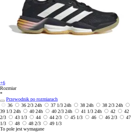
+6
Rozmiar
*
Przewodnik po rozmiarach
36
36 2/3
24h
37 1/3
24h
38
24h
38 2/3
24h
39 1/3
24h
40
24h
40 2/3
24h
41 1/3
24h
42
42
2/3
43 1/3
44
44 2/3
45 1/3
46
46 2/3
47
1/3
48
48 2/3
49 1/3
To pole jest wymagane