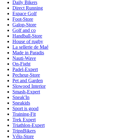
Daily Bikers
Direct Running
Espace Golf
Foot-Store
Galop-Store
Golf and co
Handball-Store
House of rugby
La sellerie de Maé
Made in Paradis
Nauti-Wave
On-Fight
Padel-Expert
Pecheur-Store
Pet and Garden
Slowood Interior
Smash-Expert
Sneak'In
Sneakids
Sport is good
Training-Fit
Trek Expert
Triathlon-Expert
TripnBikers
Vélo-Store