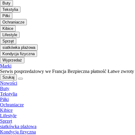
Buty
Tekstylia
Piłki
Ochraniacze
Kibice
Lifestyle
Sprzęt
siatkówka plażowa
Kondycja fizyczna
Wyprzedaż
Marki
Serwis posprzedażowy we Francja
Bezpieczna płatność
Łatwe zwroty
Szukaj
Nowości
Buty
Tekstylia
Piłki
Ochraniacze
Kibice
Lifestyle
Sprzęt
siatkówka plażowa
Kondycja fizyczna