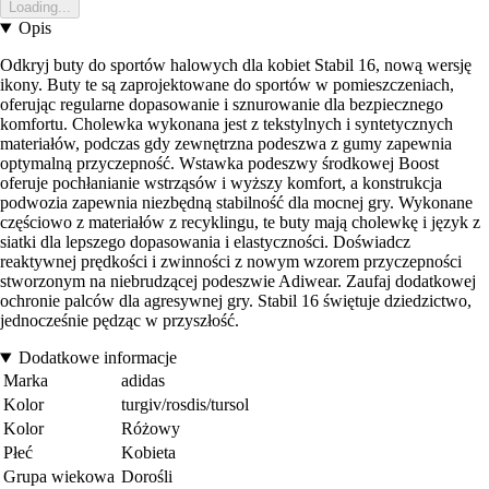
Loading...
Opis
Odkryj buty do sportów halowych dla kobiet Stabil 16, nową wersję
ikony. Buty te są zaprojektowane do sportów w pomieszczeniach,
oferując regularne dopasowanie i sznurowanie dla bezpiecznego
komfortu. Cholewka wykonana jest z tekstylnych i syntetycznych
materiałów, podczas gdy zewnętrzna podeszwa z gumy zapewnia
optymalną przyczepność. Wstawka podeszwy środkowej Boost
oferuje pochłanianie wstrząsów i wyższy komfort, a konstrukcja
podwozia zapewnia niezbędną stabilność dla mocnej gry. Wykonane
częściowo z materiałów z recyklingu, te buty mają cholewkę i język z
siatki dla lepszego dopasowania i elastyczności. Doświadcz
reaktywnej prędkości i zwinności z nowym wzorem przyczepności
stworzonym na niebrudzącej podeszwie Adiwear. Zaufaj dodatkowej
ochronie palców dla agresywnej gry. Stabil 16 świętuje dziedzictwo,
jednocześnie pędząc w przyszłość.
Dodatkowe informacje
Marka
adidas
Kolor
turgiv/rosdis/tursol
Kolor
Różowy
Płeć
Kobieta
Grupa wiekowa
Dorośli