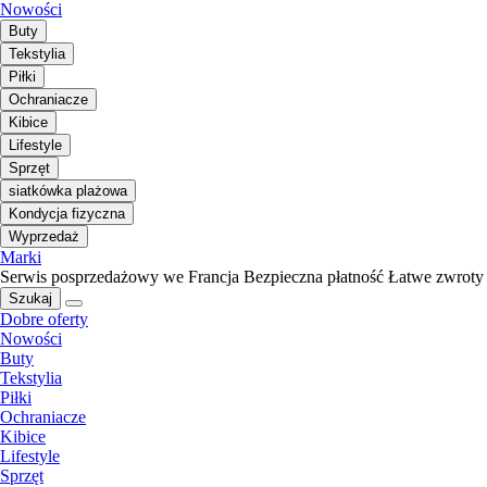
Nowości
Buty
Tekstylia
Piłki
Ochraniacze
Kibice
Lifestyle
Sprzęt
siatkówka plażowa
Kondycja fizyczna
Wyprzedaż
Marki
Serwis posprzedażowy we Francja
Bezpieczna płatność
Łatwe zwroty
Szukaj
Dobre oferty
Nowości
Buty
Tekstylia
Piłki
Ochraniacze
Kibice
Lifestyle
Sprzęt