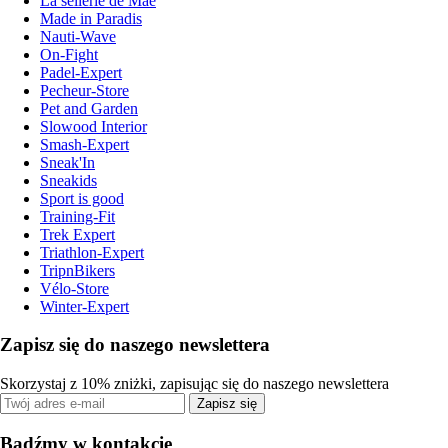
La sellerie de Maé
Made in Paradis
Nauti-Wave
On-Fight
Padel-Expert
Pecheur-Store
Pet and Garden
Slowood Interior
Smash-Expert
Sneak'In
Sneakids
Sport is good
Training-Fit
Trek Expert
Triathlon-Expert
TripnBikers
Vélo-Store
Winter-Expert
Zapisz się do naszego newslettera
Skorzystaj z 10% zniżki, zapisując się do naszego newslettera
Zapisz się
Bądźmy w kontakcie