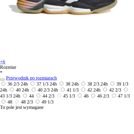
+6
Rozmiar
*
Przewodnik po rozmiarach
36 2/3
24h
37 1/3
24h
38
24h
38 2/3
24h
39 1/3
24h
40
24h
40 2/3
24h
41 1/3
42
24h
42 2/3
43 1/3
24h
44
44 2/3
45 1/3
46
46 2/3
47 1/3
48
48 2/3
49 1/3
To pole jest wymagane