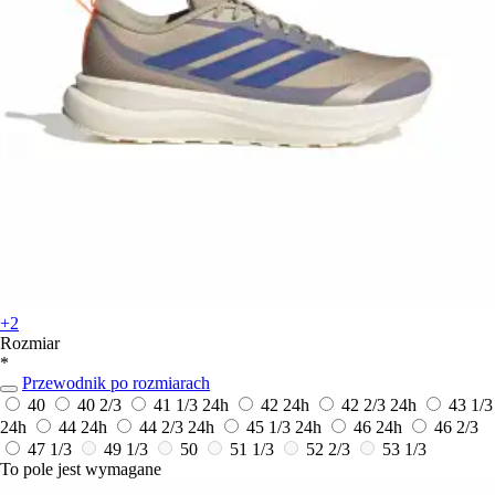
+2
Rozmiar
*
Przewodnik po rozmiarach
40
40 2/3
41 1/3
24h
42
24h
42 2/3
24h
43 1/3
24h
44
24h
44 2/3
24h
45 1/3
24h
46
24h
46 2/3
47 1/3
49 1/3
50
51 1/3
52 2/3
53 1/3
To pole jest wymagane