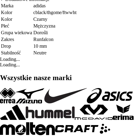
Marka
adidas
Kolor
cblack/thgome/ftwwht
Kolor
Czarny
Płeć
Mężczyzna
Grupa wiekowa
Dorośli
Zakres
Runfalcon
Drop
10 mm
Stabilność
Neutre
Loading...
Loading...
Wszystkie nasze marki