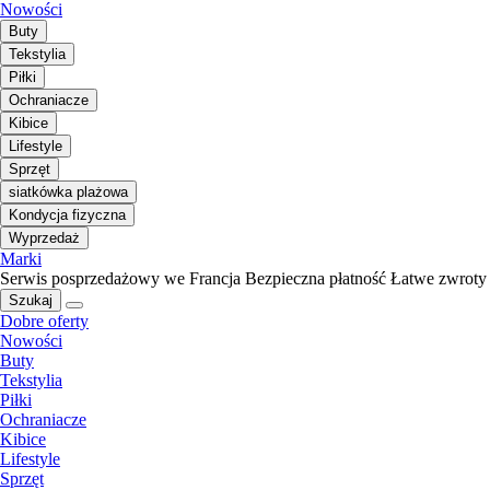
Nowości
Buty
Tekstylia
Piłki
Ochraniacze
Kibice
Lifestyle
Sprzęt
siatkówka plażowa
Kondycja fizyczna
Wyprzedaż
Marki
Serwis posprzedażowy we Francja
Bezpieczna płatność
Łatwe zwroty
Szukaj
Dobre oferty
Nowości
Buty
Tekstylia
Piłki
Ochraniacze
Kibice
Lifestyle
Sprzęt