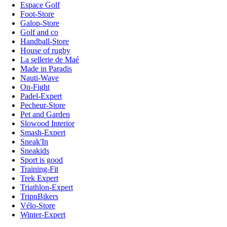
Espace Golf
Foot-Store
Galop-Store
Golf and co
Handball-Store
House of rugby
La sellerie de Maé
Made in Paradis
Nauti-Wave
On-Fight
Padel-Expert
Pecheur-Store
Pet and Garden
Slowood Interior
Smash-Expert
Sneak'In
Sneakids
Sport is good
Training-Fit
Trek Expert
Triathlon-Expert
TripnBikers
Vélo-Store
Winter-Expert