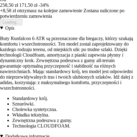
258,50 zł
171,50 zł
-34%
+8,58 zł
otrzymasz na kolejne zamowienie
Zostana naliczone po
potwierdzeniu zamowienia
Loading...
Opis
Buty Runfalcon 6 ATR są przeznaczone dla biegaczy, którzy szukają
komfortu i wszechstronności. Ten model został zaprojektowany do
każdego rodzaju terenu, od miejskich ulic po trudne szlaki. Dzięki
technologii Cloudfoam, amortyzacja z pianki zapewnia płynny i
dynamiczny krok. Zewnętrzna podeszwa z gumy all-terrain
gwarantuje optymalną przyczepność i stabilność na różnych
nawierzchniach. Mając standardowy krój, ten model jest odpowiedni
do nieprzewidywalnych tras i twoich ulubionych szlaków. Idź dalej z
adidas, korzystając z maksymalnego komfortu, przyczepności i
wszechstronności.
Standardowy krój.
Sznurówki.
Cholewka syntetyczna.
Wkładka tekstylna.
Zewnętrzna podeszwa z gumy.
Technologia CLOUDFOAM.
Dodatkowe informacje