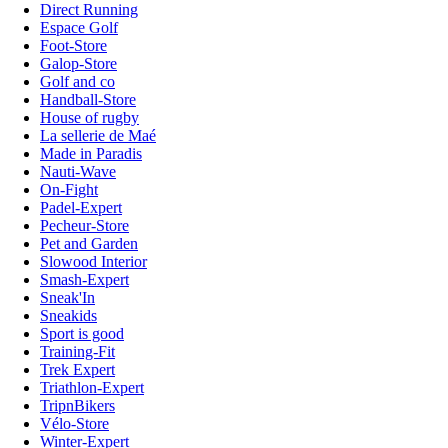
Direct Running
Espace Golf
Foot-Store
Galop-Store
Golf and co
Handball-Store
House of rugby
La sellerie de Maé
Made in Paradis
Nauti-Wave
On-Fight
Padel-Expert
Pecheur-Store
Pet and Garden
Slowood Interior
Smash-Expert
Sneak'In
Sneakids
Sport is good
Training-Fit
Trek Expert
Triathlon-Expert
TripnBikers
Vélo-Store
Winter-Expert