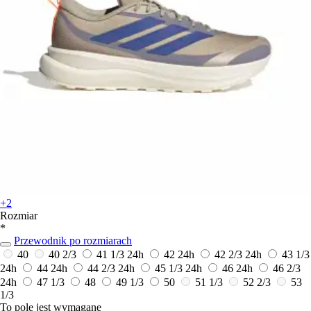
+2
Rozmiar
*
Przewodnik po rozmiarach
40
40 2/3
41 1/3
24h
42
24h
42 2/3
24h
43 1/3
24h
44
24h
44 2/3
24h
45 1/3
24h
46
24h
46 2/3
24h
47 1/3
48
49 1/3
50
51 1/3
52 2/3
53
1/3
To pole jest wymagane