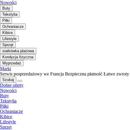
Nowości
Buty
Tekstylia
Piłki
Ochraniacze
Kibice
Lifestyle
Sprzęt
siatkówka plażowa
Kondycja fizyczna
Wyprzedaż
Marki
Serwis posprzedażowy we Francja
Bezpieczna płatność
Łatwe zwroty
Szukaj
Dobre oferty
Nowości
Buty
Tekstylia
Piłki
Ochraniacze
Kibice
Lifestyle
Sprzęt