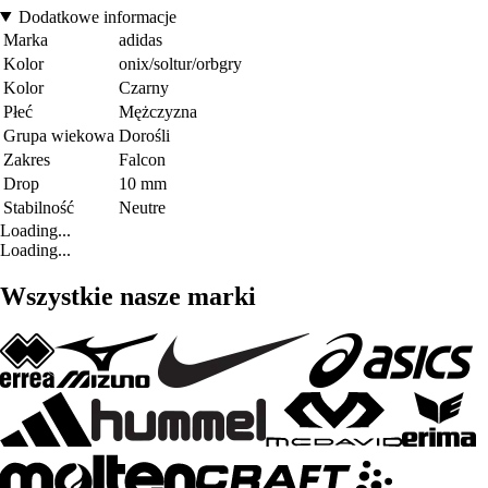
Dodatkowe informacje
Marka
adidas
Kolor
onix/soltur/orbgry
Kolor
Czarny
Płeć
Mężczyzna
Grupa wiekowa
Dorośli
Zakres
Falcon
Drop
10 mm
Stabilność
Neutre
Loading...
Loading...
Wszystkie nasze marki