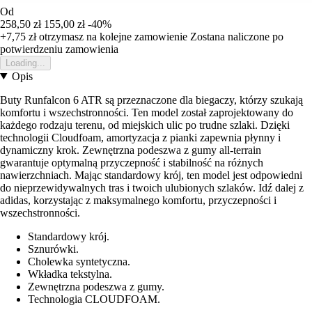
Od
258,50 zł
155,00 zł
-40%
+7,75 zł
otrzymasz na kolejne zamowienie
Zostana naliczone po
potwierdzeniu zamowienia
Loading...
Opis
Buty Runfalcon 6 ATR są przeznaczone dla biegaczy, którzy szukają
komfortu i wszechstronności. Ten model został zaprojektowany do
każdego rodzaju terenu, od miejskich ulic po trudne szlaki. Dzięki
technologii Cloudfoam, amortyzacja z pianki zapewnia płynny i
dynamiczny krok. Zewnętrzna podeszwa z gumy all-terrain
gwarantuje optymalną przyczepność i stabilność na różnych
nawierzchniach. Mając standardowy krój, ten model jest odpowiedni
do nieprzewidywalnych tras i twoich ulubionych szlaków. Idź dalej z
adidas, korzystając z maksymalnego komfortu, przyczepności i
wszechstronności.
Standardowy krój.
Sznurówki.
Cholewka syntetyczna.
Wkładka tekstylna.
Zewnętrzna podeszwa z gumy.
Technologia CLOUDFOAM.