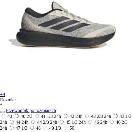
+9
Rozmiar
*
Przewodnik po rozmiarach
40
40 2/3
41 1/3
24h
42
24h
42 2/3
24h
43 1/3
24h
44
24h
44 2/3
24h
45 1/3
24h
46
24h
46 2/3
24h
47 1/3
48
49 1/3
50