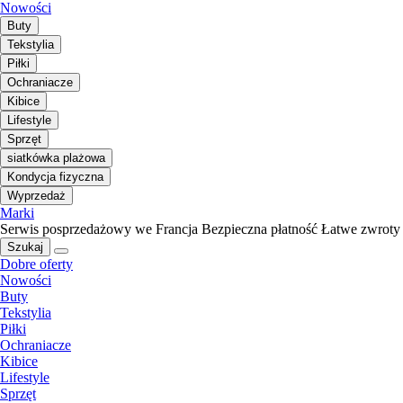
Nowości
Buty
Tekstylia
Piłki
Ochraniacze
Kibice
Lifestyle
Sprzęt
siatkówka plażowa
Kondycja fizyczna
Wyprzedaż
Marki
Serwis posprzedażowy we Francja
Bezpieczna płatność
Łatwe zwroty
Szukaj
Dobre oferty
Nowości
Buty
Tekstylia
Piłki
Ochraniacze
Kibice
Lifestyle
Sprzęt