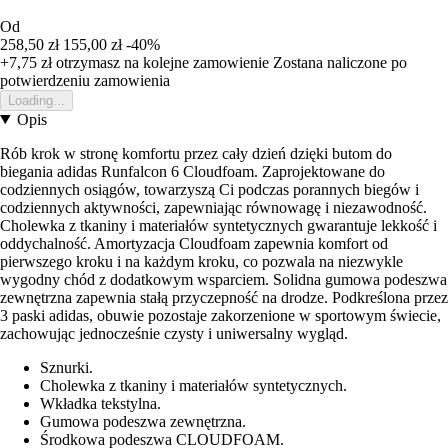
Od
258,50 zł
155,00 zł
-40%
+7,75 zł
otrzymasz na kolejne zamowienie
Zostana naliczone po
potwierdzeniu zamowienia
Loading...
Opis
Rób krok w stronę komfortu przez cały dzień dzięki butom do
biegania adidas Runfalcon 6 Cloudfoam. Zaprojektowane do
codziennych osiągów, towarzyszą Ci podczas porannych biegów i
codziennych aktywności, zapewniając równowagę i niezawodność.
Cholewka z tkaniny i materiałów syntetycznych gwarantuje lekkość i
oddychalność. Amortyzacja Cloudfoam zapewnia komfort od
pierwszego kroku i na każdym kroku, co pozwala na niezwykle
wygodny chód z dodatkowym wsparciem. Solidna gumowa podeszwa
zewnętrzna zapewnia stałą przyczepność na drodze. Podkreślona przez
3 paski adidas, obuwie pozostaje zakorzenione w sportowym świecie,
zachowując jednocześnie czysty i uniwersalny wygląd.
Sznurki.
Cholewka z tkaniny i materiałów syntetycznych.
Wkładka tekstylna.
Gumowa podeszwa zewnętrzna.
Środkowa podeszwa CLOUDFOAM.