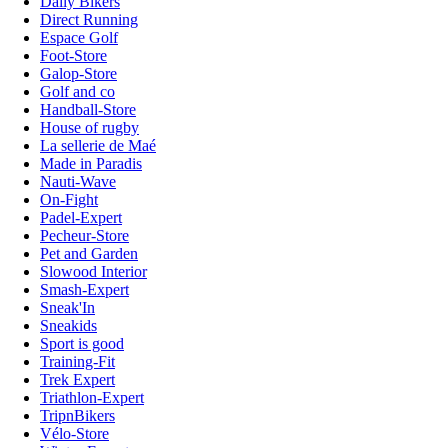
Daily Bikers
Direct Running
Espace Golf
Foot-Store
Galop-Store
Golf and co
Handball-Store
House of rugby
La sellerie de Maé
Made in Paradis
Nauti-Wave
On-Fight
Padel-Expert
Pecheur-Store
Pet and Garden
Slowood Interior
Smash-Expert
Sneak'In
Sneakids
Sport is good
Training-Fit
Trek Expert
Triathlon-Expert
TripnBikers
Vélo-Store