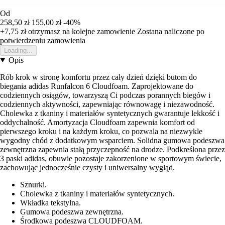
Od
258,50 zł
155,00 zł
-40%
+7,75 zł
otrzymasz na kolejne zamowienie
Zostana naliczone po
potwierdzeniu zamowienia
Loading...
Opis
Rób krok w stronę komfortu przez cały dzień dzięki butom do
biegania adidas Runfalcon 6 Cloudfoam. Zaprojektowane do
codziennych osiągów, towarzyszą Ci podczas porannych biegów i
codziennych aktywności, zapewniając równowagę i niezawodność.
Cholewka z tkaniny i materiałów syntetycznych gwarantuje lekkość i
oddychalność. Amortyzacja Cloudfoam zapewnia komfort od
pierwszego kroku i na każdym kroku, co pozwala na niezwykle
wygodny chód z dodatkowym wsparciem. Solidna gumowa podeszwa
zewnętrzna zapewnia stałą przyczepność na drodze. Podkreślona przez
3 paski adidas, obuwie pozostaje zakorzenione w sportowym świecie,
zachowując jednocześnie czysty i uniwersalny wygląd.
Sznurki.
Cholewka z tkaniny i materiałów syntetycznych.
Wkładka tekstylna.
Gumowa podeszwa zewnętrzna.
Środkowa podeszwa CLOUDFOAM.