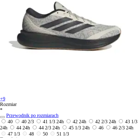
+9
Rozmiar
*
Przewodnik po rozmiarach
40
40 2/3
41 1/3
24h
42
24h
42 2/3
24h
43 1/3
24h
44
24h
44 2/3
24h
45 1/3
24h
46
46 2/3
24h
47 1/3
48
50
51 1/3