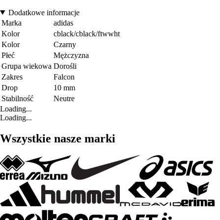
Dodatkowe informacje
Marka
adidas
Kolor
cblack/cblack/ftwwht
Kolor
Czarny
Płeć
Mężczyzna
Grupa wiekowa
Dorośli
Zakres
Falcon
Drop
10 mm
Stabilność
Neutre
Loading...
Loading...
Wszystkie nasze marki