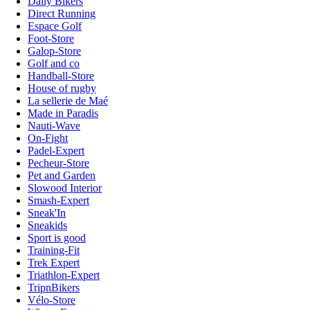
Daily Bikers
Direct Running
Espace Golf
Foot-Store
Galop-Store
Golf and co
Handball-Store
House of rugby
La sellerie de Maé
Made in Paradis
Nauti-Wave
On-Fight
Padel-Expert
Pecheur-Store
Pet and Garden
Slowood Interior
Smash-Expert
Sneak'In
Sneakids
Sport is good
Training-Fit
Trek Expert
Triathlon-Expert
TripnBikers
Vélo-Store