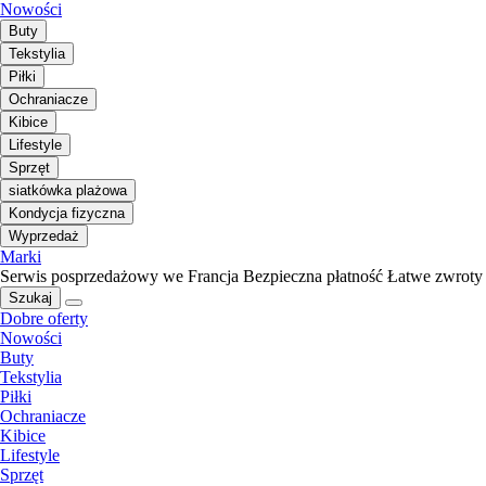
Nowości
Buty
Tekstylia
Piłki
Ochraniacze
Kibice
Lifestyle
Sprzęt
siatkówka plażowa
Kondycja fizyczna
Wyprzedaż
Marki
Serwis posprzedażowy we Francja
Bezpieczna płatność
Łatwe zwroty
Szukaj
Dobre oferty
Nowości
Buty
Tekstylia
Piłki
Ochraniacze
Kibice
Lifestyle
Sprzęt