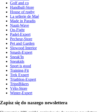
Golf and co
Handball-Store
House of rugby
La sellerie de Maé
Made in Paradis
Nauti-Wave
On-Fight
Padel-Expert
Pecheur-Store
Pet and Garden
Slowood Interior
Smash-Expert
Sneak'In
Sneakids
Sport is good
Training-Fit
Trek Expert
Triathlon-Expert
TripnBikers
Vélo-Store
Winter-Expert
Zapisz się do naszego newslettera