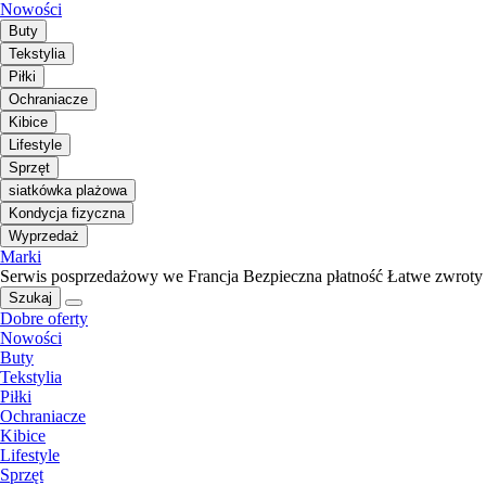
Nowości
Buty
Tekstylia
Piłki
Ochraniacze
Kibice
Lifestyle
Sprzęt
siatkówka plażowa
Kondycja fizyczna
Wyprzedaż
Marki
Serwis posprzedażowy we Francja
Bezpieczna płatność
Łatwe zwroty
Szukaj
Dobre oferty
Nowości
Buty
Tekstylia
Piłki
Ochraniacze
Kibice
Lifestyle
Sprzęt