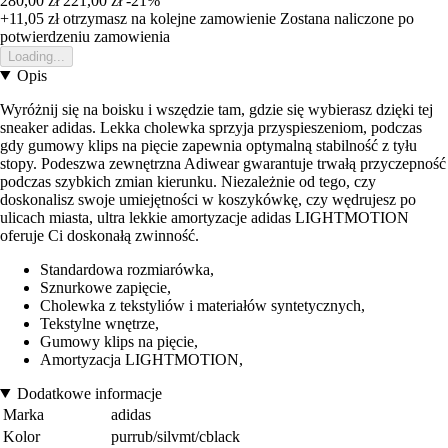
280,00 zł
221,00 zł
-21%
+11,05 zł
otrzymasz na kolejne zamowienie
Zostana naliczone po
potwierdzeniu zamowienia
Loading...
Opis
Wyróżnij się na boisku i wszędzie tam, gdzie się wybierasz dzięki tej
sneaker adidas. Lekka cholewka sprzyja przyspieszeniom, podczas
gdy gumowy klips na pięcie zapewnia optymalną stabilność z tyłu
stopy. Podeszwa zewnętrzna Adiwear gwarantuje trwałą przyczepność
podczas szybkich zmian kierunku. Niezależnie od tego, czy
doskonalisz swoje umiejętności w koszykówkę, czy wędrujesz po
ulicach miasta, ultra lekkie amortyzacje adidas LIGHTMOTION
oferuje Ci doskonałą zwinność.
Standardowa rozmiarówka,
Sznurkowe zapięcie,
Cholewka z tekstyliów i materiałów syntetycznych,
Tekstylne wnętrze,
Gumowy klips na pięcie,
Amortyzacja LIGHTMOTION,
Dodatkowe informacje
Marka
adidas
Kolor
purrub/silvmt/cblack