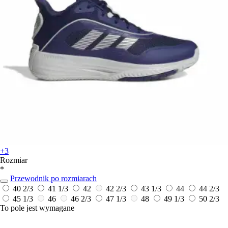
+3
Rozmiar
*
Przewodnik po rozmiarach
40 2/3
41 1/3
42
42 2/3
43 1/3
44
44 2/3
45 1/3
46
46 2/3
47 1/3
48
49 1/3
50 2/3
To pole jest wymagane