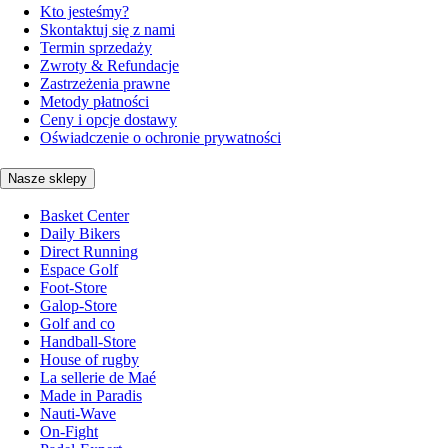
Kto jesteśmy?
Skontaktuj się z nami
Termin sprzedaży
Zwroty & Refundacje
Zastrzeżenia prawne
Metody płatności
Ceny i opcje dostawy
Oświadczenie o ochronie prywatności
Nasze sklepy
Basket Center
Daily Bikers
Direct Running
Espace Golf
Foot-Store
Galop-Store
Golf and co
Handball-Store
House of rugby
La sellerie de Maé
Made in Paradis
Nauti-Wave
On-Fight