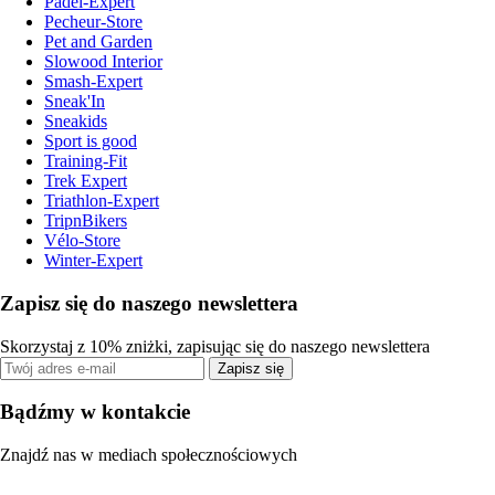
Padel-Expert
Pecheur-Store
Pet and Garden
Slowood Interior
Smash-Expert
Sneak'In
Sneakids
Sport is good
Training-Fit
Trek Expert
Triathlon-Expert
TripnBikers
Vélo-Store
Winter-Expert
Zapisz się do naszego newslettera
Skorzystaj z 10% zniżki, zapisując się do naszego newslettera
Zapisz się
Bądźmy w kontakcie
Znajdź nas w mediach społecznościowych