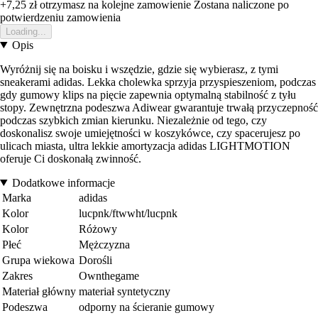
+7,25 zł
otrzymasz na kolejne zamowienie
Zostana naliczone po
potwierdzeniu zamowienia
Loading...
Opis
Wyróżnij się na boisku i wszędzie, gdzie się wybierasz, z tymi
sneakerami adidas. Lekka cholewka sprzyja przyspieszeniom, podczas
gdy gumowy klips na pięcie zapewnia optymalną stabilność z tyłu
stopy. Zewnętrzna podeszwa Adiwear gwarantuje trwałą przyczepność
podczas szybkich zmian kierunku. Niezależnie od tego, czy
doskonalisz swoje umiejętności w koszykówce, czy spacerujesz po
ulicach miasta, ultra lekkie amortyzacja adidas LIGHTMOTION
oferuje Ci doskonałą zwinność.
Dodatkowe informacje
Marka
adidas
Kolor
lucpnk/ftwwht/lucpnk
Kolor
Różowy
Płeć
Mężczyzna
Grupa wiekowa
Dorośli
Zakres
Ownthegame
Materiał główny
materiał syntetyczny
Podeszwa
odporny na ścieranie gumowy