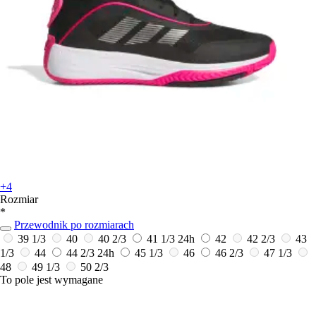
+4
Rozmiar
*
Przewodnik po rozmiarach
39 1/3
40
40 2/3
41 1/3
24h
42
42 2/3
43
1/3
44
44 2/3
24h
45 1/3
46
46 2/3
47 1/3
48
49 1/3
50 2/3
To pole jest wymagane