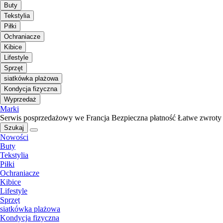
Buty
Tekstylia
Piłki
Ochraniacze
Kibice
Lifestyle
Sprzęt
siatkówka plażowa
Kondycja fizyczna
Wyprzedaż
Marki
Serwis posprzedażowy we Francja
Bezpieczna płatność
Łatwe zwroty
Szukaj
Nowości
Buty
Tekstylia
Piłki
Ochraniacze
Kibice
Lifestyle
Sprzęt
siatkówka plażowa
Kondycja fizyczna