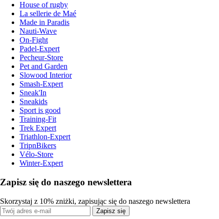
House of rugby
La sellerie de Maé
Made in Paradis
Nauti-Wave
On-Fight
Padel-Expert
Pecheur-Store
Pet and Garden
Slowood Interior
Smash-Expert
Sneak'In
Sneakids
Sport is good
Training-Fit
Trek Expert
Triathlon-Expert
TripnBikers
Vélo-Store
Winter-Expert
Zapisz się do naszego newslettera
Skorzystaj z 10% zniżki, zapisując się do naszego newslettera
Zapisz się