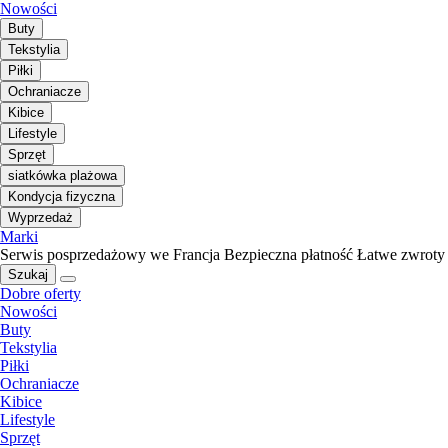
Nowości
Buty
Tekstylia
Piłki
Ochraniacze
Kibice
Lifestyle
Sprzęt
siatkówka plażowa
Kondycja fizyczna
Wyprzedaż
Marki
Serwis posprzedażowy we Francja
Bezpieczna płatność
Łatwe zwroty
Szukaj
Dobre oferty
Nowości
Buty
Tekstylia
Piłki
Ochraniacze
Kibice
Lifestyle
Sprzęt