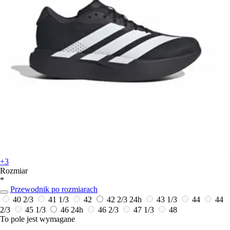
+3
Rozmiar
*
Przewodnik po rozmiarach
40 2/3
41 1/3
42
42 2/3
24h
43 1/3
44
44
2/3
45 1/3
46
24h
46 2/3
47 1/3
48
To pole jest wymagane