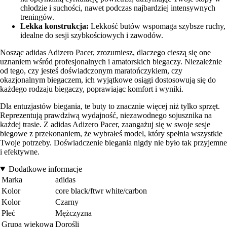
chłodzie i suchości, nawet podczas najbardziej intensywnych
treningów.
Lekka konstrukcja:
Lekkość butów wspomaga szybsze ruchy,
idealne do sesji szybkościowych i zawodów.
Nosząc adidas Adizero Pacer, zrozumiesz, dlaczego cieszą się one
uznaniem wśród profesjonalnych i amatorskich biegaczy. Niezależnie
od tego, czy jesteś doświadczonym maratończykiem, czy
okazjonalnym biegaczem, ich wyjątkowe osiągi dostosowują się do
każdego rodzaju biegaczy, poprawiając komfort i wyniki.
Dla entuzjastów biegania, te buty to znacznie więcej niż tylko sprzęt.
Reprezentują prawdziwą wydajność, niezawodnego sojusznika na
każdej trasie. Z adidas Adizero Pacer, zaangażuj się w swoje sesje
biegowe z przekonaniem, że wybrałeś model, który spełnia wszystkie
Twoje potrzeby. Doświadczenie biegania nigdy nie było tak przyjemne
i efektywne.
Dodatkowe informacje
Marka
adidas
Kolor
core black/ftwr white/carbon
Kolor
Czarny
Płeć
Mężczyzna
Grupa wiekowa
Dorośli