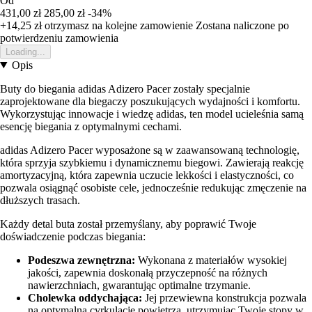
Od
431,00 zł
285,00 zł
-34%
+14,25 zł
otrzymasz na kolejne zamowienie
Zostana naliczone po
potwierdzeniu zamowienia
Loading...
Opis
Buty do biegania adidas Adizero Pacer zostały specjalnie
zaprojektowane dla biegaczy poszukujących wydajności i komfortu.
Wykorzystując innowacje i wiedzę adidas, ten model ucieleśnia samą
esencję biegania z optymalnymi cechami.
adidas Adizero Pacer wyposażone są w zaawansowaną technologię,
która sprzyja szybkiemu i dynamicznemu biegowi. Zawierają reakcję
amortyzacyjną, która zapewnia uczucie lekkości i elastyczności, co
pozwala osiągnąć osobiste cele, jednocześnie redukując zmęczenie na
dłuższych trasach.
Każdy detal buta został przemyślany, aby poprawić Twoje
doświadczenie podczas biegania:
Podeszwa zewnętrzna:
Wykonana z materiałów wysokiej
jakości, zapewnia doskonałą przyczepność na różnych
nawierzchniach, gwarantując optimalne trzymanie.
Cholewka oddychająca:
Jej przewiewna konstrukcja pozwala
na optymalną cyrkulację powietrza, utrzymując Twoje stopy w