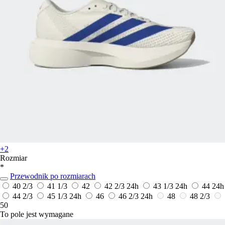
+2
Rozmiar
*
Przewodnik po rozmiarach
40 2/3
41 1/3
42
42 2/3
24h
43 1/3
24h
44
24h
44 2/3
45 1/3
24h
46
46 2/3
24h
48
48 2/3
50
To pole jest wymagane