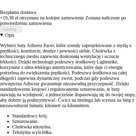
Bezpłatna dostawa
+19,38 zł
otrzymasz na kolejne zamowienie
Zostana naliczone po
potwierdzeniu zamowienia
Loading...
Opis
Wybierz buty Adizero Pacer, które zostały zaprojektowane z myślą o
prędkości, komforcie, drodze i pewności siebie. Cholewka z
technicznego meshu zapewnia doskonałą wentylację i uczucie
lekkości. Dzięki technologii podeszwy środkowej Lightstrike,
korzystasz z ultra-lekkiego amortyzowania, które daje ci energię
potrzebną do zwiększenia prędkości. Podeszwa środkowa na całej
długości zapewnia dynamiczny zwrot, podczas gdy podeszwa
zewnętrzna Adiwear gwarantuje niezawodną przyczepność. Dzięki
standardowemu krojowi i regulowanemu sznurowaniu, te buty
stawiają na wydajność, a jednocześnie dopasowują się do twojej stopy,
aby dobrze ją podtrzymywać. Ćwicz na treningu lub wyrusz na bieg z
niezawodnymi butami, kilometr za kilometrem.
Standardowy krój.
Sznurowanie.
Cholewka tekstylna.
Tekstylna wyściółka.