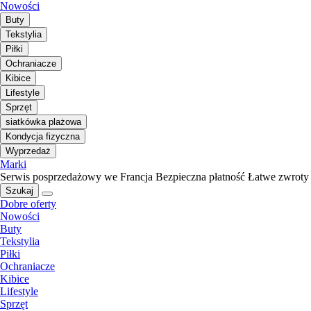
Nowości
Buty
Tekstylia
Piłki
Ochraniacze
Kibice
Lifestyle
Sprzęt
siatkówka plażowa
Kondycja fizyczna
Wyprzedaż
Marki
Serwis posprzedażowy we Francja
Bezpieczna płatność
Łatwe zwroty
Szukaj
Dobre oferty
Nowości
Buty
Tekstylia
Piłki
Ochraniacze
Kibice
Lifestyle
Sprzęt