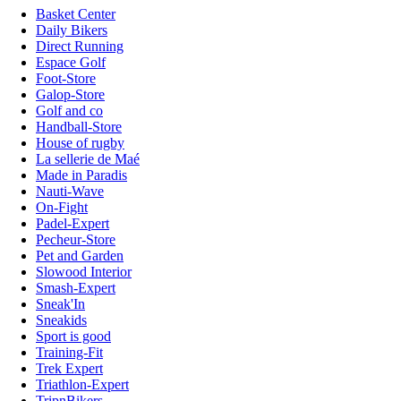
Basket Center
Daily Bikers
Direct Running
Espace Golf
Foot-Store
Galop-Store
Golf and co
Handball-Store
House of rugby
La sellerie de Maé
Made in Paradis
Nauti-Wave
On-Fight
Padel-Expert
Pecheur-Store
Pet and Garden
Slowood Interior
Smash-Expert
Sneak'In
Sneakids
Sport is good
Training-Fit
Trek Expert
Triathlon-Expert
TripnBikers