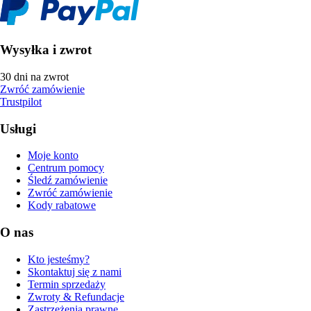
Wysyłka i zwrot
30 dni na zwrot
Zwróć zamówienie
Trustpilot
Usługi
Moje konto
Centrum pomocy
Śledź zamówienie
Zwróć zamówienie
Kody rabatowe
O nas
Kto jesteśmy?
Skontaktuj się z nami
Termin sprzedaży
Zwroty & Refundacje
Zastrzeżenia prawne