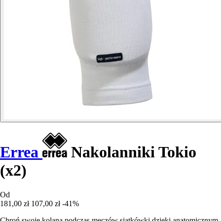
Errea
Nakolanniki Tokio
(x2)
Od
181,00 zł
107,00 zł
-41%
Chroń swoje kolana podczas meczów siatkówki dzięki anatomicznym