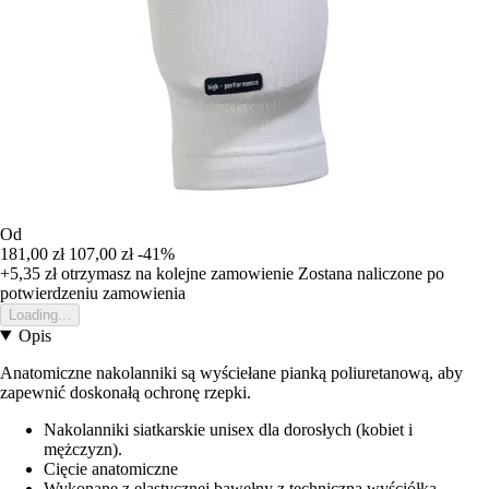
Od
181,00 zł
107,00 zł
-41%
+5,35 zł
otrzymasz na kolejne zamowienie
Zostana naliczone po
potwierdzeniu zamowienia
Loading...
Opis
Anatomiczne nakolanniki są wyściełane pianką poliuretanową, aby
zapewnić doskonałą ochronę rzepki.
Nakolanniki siatkarskie unisex dla dorosłych (kobiet i
mężczyzn).
Cięcie anatomiczne
Wykonane z elastycznej bawełny z techniczną wyściółką.