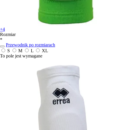
+4
Rozmiar
*
Przewodnik po rozmiarach
S
M
L
XL
To pole jest wymagane