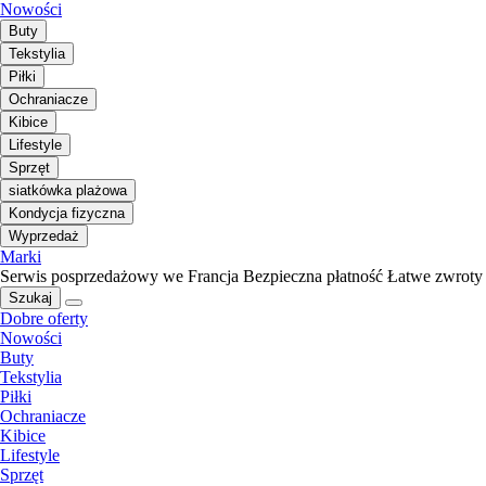
Nowości
Buty
Tekstylia
Piłki
Ochraniacze
Kibice
Lifestyle
Sprzęt
siatkówka plażowa
Kondycja fizyczna
Wyprzedaż
Marki
Serwis posprzedażowy we Francja
Bezpieczna płatność
Łatwe zwroty
Szukaj
Dobre oferty
Nowości
Buty
Tekstylia
Piłki
Ochraniacze
Kibice
Lifestyle
Sprzęt