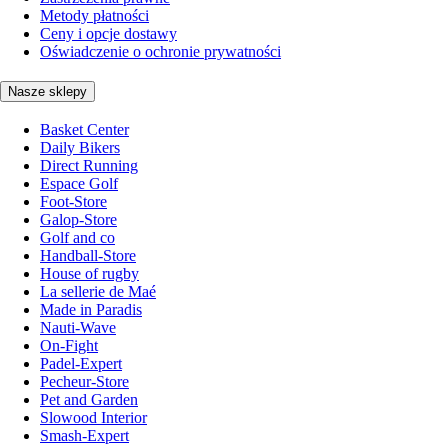
Metody płatności
Ceny i opcje dostawy
Oświadczenie o ochronie prywatności
Nasze sklepy
Basket Center
Daily Bikers
Direct Running
Espace Golf
Foot-Store
Galop-Store
Golf and co
Handball-Store
House of rugby
La sellerie de Maé
Made in Paradis
Nauti-Wave
On-Fight
Padel-Expert
Pecheur-Store
Pet and Garden
Slowood Interior
Smash-Expert