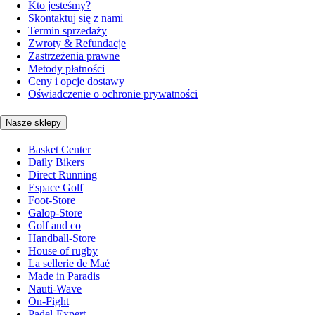
Kto jesteśmy?
Skontaktuj się z nami
Termin sprzedaży
Zwroty & Refundacje
Zastrzeżenia prawne
Metody płatności
Ceny i opcje dostawy
Oświadczenie o ochronie prywatności
Nasze sklepy
Basket Center
Daily Bikers
Direct Running
Espace Golf
Foot-Store
Galop-Store
Golf and co
Handball-Store
House of rugby
La sellerie de Maé
Made in Paradis
Nauti-Wave
On-Fight
Padel-Expert