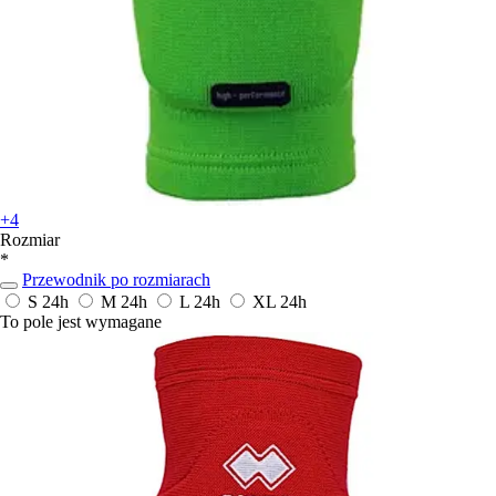
+4
Rozmiar
*
Przewodnik po rozmiarach
S
24h
M
24h
L
24h
XL
24h
To pole jest wymagane