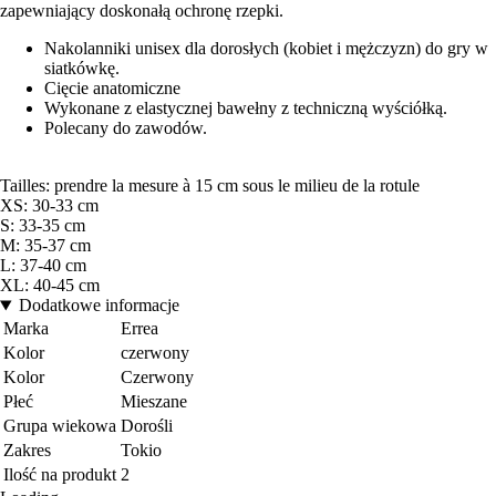
zapewniający doskonałą ochronę rzepki.
Nakolanniki unisex dla dorosłych (kobiet i mężczyzn) do gry w
siatkówkę.
Cięcie anatomiczne
Wykonane z elastycznej bawełny z techniczną wyściółką.
Polecany do zawodów.
Tailles: prendre la mesure à 15 cm sous le milieu de la rotule
XS: 30-33 cm
S: 33-35 cm
M: 35-37 cm
L: 37-40 cm
XL: 40-45 cm
Dodatkowe informacje
Marka
Errea
Kolor
czerwony
Kolor
Czerwony
Płeć
Mieszane
Grupa wiekowa
Dorośli
Zakres
Tokio
Ilość na produkt
2