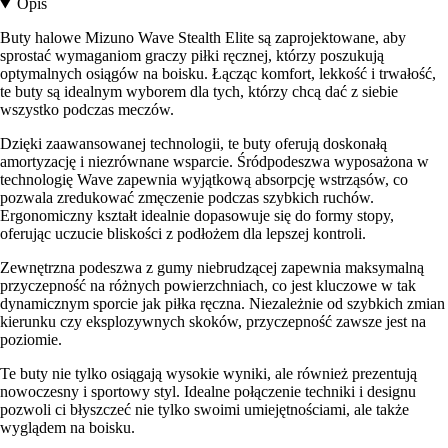
Opis
Buty halowe Mizuno Wave Stealth Elite są zaprojektowane, aby
sprostać wymaganiom graczy piłki ręcznej, którzy poszukują
optymalnych osiągów na boisku. Łącząc komfort, lekkość i trwałość,
te buty są idealnym wyborem dla tych, którzy chcą dać z siebie
wszystko podczas meczów.
Dzięki zaawansowanej technologii, te buty oferują doskonałą
amortyzację i niezrównane wsparcie. Śródpodeszwa wyposażona w
technologię Wave zapewnia wyjątkową absorpcję wstrząsów, co
pozwala zredukować zmęczenie podczas szybkich ruchów.
Ergonomiczny kształt idealnie dopasowuje się do formy stopy,
oferując uczucie bliskości z podłożem dla lepszej kontroli.
Zewnętrzna podeszwa z gumy niebrudzącej zapewnia maksymalną
przyczepność na różnych powierzchniach, co jest kluczowe w tak
dynamicznym sporcie jak piłka ręczna. Niezależnie od szybkich zmian
kierunku czy eksplozywnych skoków, przyczepność zawsze jest na
poziomie.
Te buty nie tylko osiągają wysokie wyniki, ale również prezentują
nowoczesny i sportowy styl. Idealne połączenie techniki i designu
pozwoli ci błyszczeć nie tylko swoimi umiejętnościami, ale także
wyglądem na boisku.