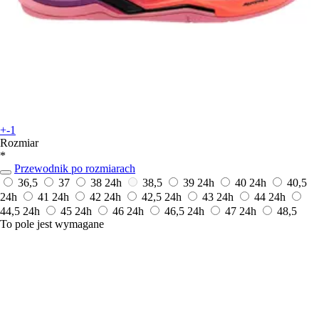
+-1
Rozmiar
*
Przewodnik po rozmiarach
36,5
37
38
24h
38,5
39
24h
40
24h
40,5
24h
41
24h
42
24h
42,5
24h
43
24h
44
24h
44,5
24h
45
24h
46
24h
46,5
24h
47
24h
48,5
To pole jest wymagane