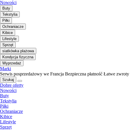
Nowości
Buty
Tekstylia
Piłki
Ochraniacze
Kibice
Lifestyle
Sprzęt
siatkówka plażowa
Kondycja fizyczna
Wyprzedaż
Marki
Serwis posprzedażowy we Francja
Bezpieczna płatność
Łatwe zwroty
Szukaj
Dobre oferty
Nowości
Buty
Tekstylia
Piłki
Ochraniacze
Kibice
Lifestyle
Sprzęt