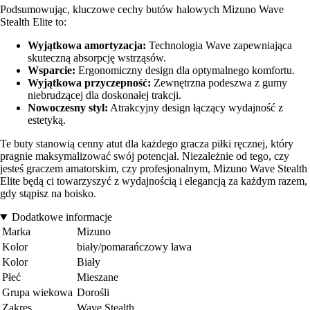
Podsumowując, kluczowe cechy butów halowych Mizuno Wave
Stealth Elite to:
Wyjątkowa amortyzacja:
Technologia Wave zapewniająca
skuteczną absorpcję wstrząsów.
Wsparcie:
Ergonomiczny design dla optymalnego komfortu.
Wyjątkowa przyczepność:
Zewnętrzna podeszwa z gumy
niebrudzącej dla doskonałej trakcji.
Nowoczesny styl:
Atrakcyjny design łączący wydajność z
estetyką.
Te buty stanowią cenny atut dla każdego gracza piłki ręcznej, który
pragnie maksymalizować swój potencjał. Niezależnie od tego, czy
jesteś graczem amatorskim, czy profesjonalnym, Mizuno Wave Stealth
Elite będą ci towarzyszyć z wydajnością i elegancją za każdym razem,
gdy stąpisz na boisko.
Dodatkowe informacje
Marka
Mizuno
Kolor
biały/pomarańczowy lawa
Kolor
Biały
Płeć
Mieszane
Grupa wiekowa
Dorośli
Zakres
Wave Stealth