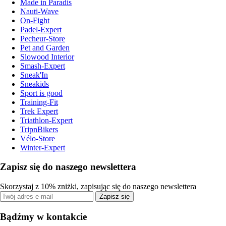
Made in Paradis
Nauti-Wave
On-Fight
Padel-Expert
Pecheur-Store
Pet and Garden
Slowood Interior
Smash-Expert
Sneak'In
Sneakids
Sport is good
Training-Fit
Trek Expert
Triathlon-Expert
TripnBikers
Vélo-Store
Winter-Expert
Zapisz się do naszego newslettera
Skorzystaj z 10% zniżki, zapisując się do naszego newslettera
Zapisz się
Bądźmy w kontakcie