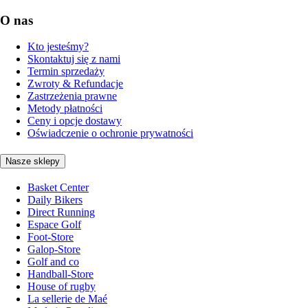
O nas
Kto jesteśmy?
Skontaktuj się z nami
Termin sprzedaży
Zwroty & Refundacje
Zastrzeżenia prawne
Metody płatności
Ceny i opcje dostawy
Oświadczenie o ochronie prywatności
Nasze sklepy
Basket Center
Daily Bikers
Direct Running
Espace Golf
Foot-Store
Galop-Store
Golf and co
Handball-Store
House of rugby
La sellerie de Maé