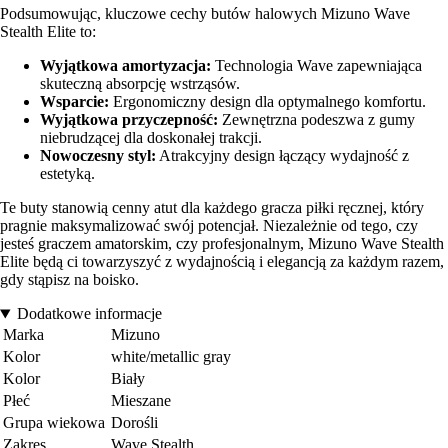
Podsumowując, kluczowe cechy butów halowych Mizuno Wave
Stealth Elite to:
Wyjątkowa amortyzacja:
Technologia Wave zapewniająca
skuteczną absorpcję wstrząsów.
Wsparcie:
Ergonomiczny design dla optymalnego komfortu.
Wyjątkowa przyczepność:
Zewnętrzna podeszwa z gumy
niebrudzącej dla doskonałej trakcji.
Nowoczesny styl:
Atrakcyjny design łączący wydajność z
estetyką.
Te buty stanowią cenny atut dla każdego gracza piłki ręcznej, który
pragnie maksymalizować swój potencjał. Niezależnie od tego, czy
jesteś graczem amatorskim, czy profesjonalnym, Mizuno Wave Stealth
Elite będą ci towarzyszyć z wydajnością i elegancją za każdym razem,
gdy stąpisz na boisko.
Dodatkowe informacje
Marka
Mizuno
Kolor
white/metallic gray
Kolor
Biały
Płeć
Mieszane
Grupa wiekowa
Dorośli
Zakres
Wave Stealth