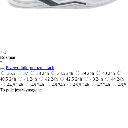
+-1
Rozmiar
*
Przewodnik po rozmiarach
36,5
37
38
24h
38,5
24h
39
24h
40
24h
40,5
24h
41
24h
42
24h
42,5
24h
43
24h
44
24h
44,5
24h
45
24h
46
24h
46,5
24h
47
24h
48,5
To pole jest wymagane