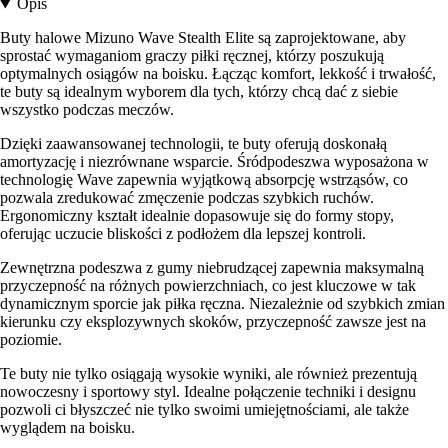
Opis
Buty halowe Mizuno Wave Stealth Elite są zaprojektowane, aby
sprostać wymaganiom graczy piłki ręcznej, którzy poszukują
optymalnych osiągów na boisku. Łącząc komfort, lekkość i trwałość,
te buty są idealnym wyborem dla tych, którzy chcą dać z siebie
wszystko podczas meczów.
Dzięki zaawansowanej technologii, te buty oferują doskonałą
amortyzację i niezrównane wsparcie. Śródpodeszwa wyposażona w
technologię Wave zapewnia wyjątkową absorpcję wstrząsów, co
pozwala zredukować zmęczenie podczas szybkich ruchów.
Ergonomiczny kształt idealnie dopasowuje się do formy stopy,
oferując uczucie bliskości z podłożem dla lepszej kontroli.
Zewnętrzna podeszwa z gumy niebrudzącej zapewnia maksymalną
przyczepność na różnych powierzchniach, co jest kluczowe w tak
dynamicznym sporcie jak piłka ręczna. Niezależnie od szybkich zmian
kierunku czy eksplozywnych skoków, przyczepność zawsze jest na
poziomie.
Te buty nie tylko osiągają wysokie wyniki, ale również prezentują
nowoczesny i sportowy styl. Idealne połączenie techniki i designu
pozwoli ci błyszczeć nie tylko swoimi umiejętnościami, ale także
wyglądem na boisku.