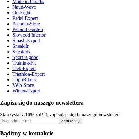
Made in Paradis
Nauti-Wave
On-Fight
Padel-Expert
Pecheur-Store
Pet and Garden
Slowood Interior
Smash-Expert
Sneak'In
Sneakids
Sport is good
Training-Fit
Trek Expert
Triathlon-Expert
TripnBikers
Vélo-Store
Winter-Expert
Zapisz się do naszego newslettera
Skorzystaj z 10% zniżki, zapisując się do naszego newslettera
Zapisz się
Bądźmy w kontakcie