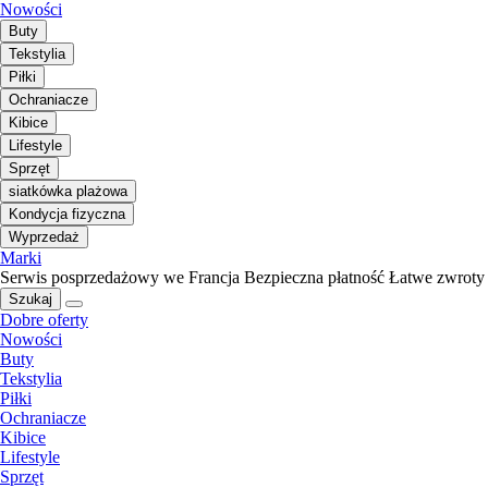
Nowości
Buty
Tekstylia
Piłki
Ochraniacze
Kibice
Lifestyle
Sprzęt
siatkówka plażowa
Kondycja fizyczna
Wyprzedaż
Marki
Serwis posprzedażowy we Francja
Bezpieczna płatność
Łatwe zwroty
Szukaj
Dobre oferty
Nowości
Buty
Tekstylia
Piłki
Ochraniacze
Kibice
Lifestyle
Sprzęt