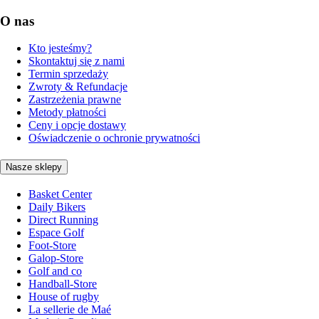
O nas
Kto jesteśmy?
Skontaktuj się z nami
Termin sprzedaży
Zwroty & Refundacje
Zastrzeżenia prawne
Metody płatności
Ceny i opcje dostawy
Oświadczenie o ochronie prywatności
Nasze sklepy
Basket Center
Daily Bikers
Direct Running
Espace Golf
Foot-Store
Galop-Store
Golf and co
Handball-Store
House of rugby
La sellerie de Maé