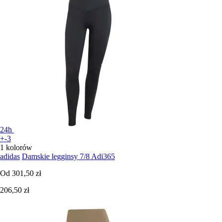
24h
+-3
1 kolorów
adidas
Damskie legginsy 7/8 Adi365
Od
301,50 zł
206,50 zł