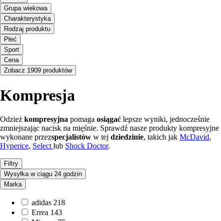
Grupa wiekowa
Charakterystyka
Rodzaj produktu
Płeć
Sport
Cena
Zobacz 1909 produktów
Kompresja
Odzież
kompresyjna
pomaga
osiągać
lepsze wyniki, jednocześnie
zmniejszając nacisk na mięśnie. Sprawdź nasze produkty kompresyjne
wykonane przez
specjalistów
w tej
dziedzinie
, takich jak
McDavid
,
Hyperice
,
Select
lub
Shock Doctor
.
Filtry
Wysyłka w ciągu 24 godzin
Marka
adidas
218
Errea
143