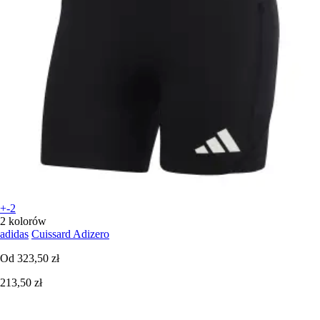
+-2
2 kolorów
adidas
Cuissard Adizero
Od
323,50 zł
213,50 zł