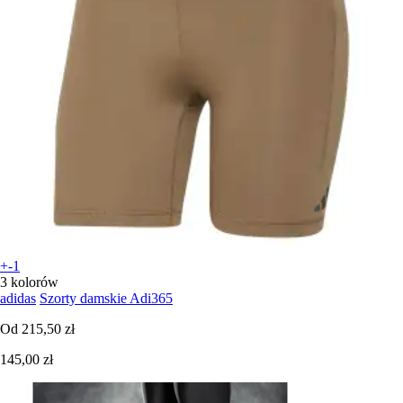
+-1
3 kolorów
adidas
Szorty damskie Adi365
Od
215,50 zł
145,00 zł