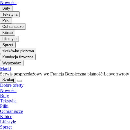
Nowości
Buty
Tekstylia
Piłki
Ochraniacze
Kibice
Lifestyle
Sprzęt
siatkówka plażowa
Kondycja fizyczna
Wyprzedaż
Marki
Serwis posprzedażowy we Francja
Bezpieczna płatność
Łatwe zwroty
Szukaj
Dobre oferty
Nowości
Buty
Tekstylia
Piłki
Ochraniacze
Kibice
Lifestyle
Sprzęt