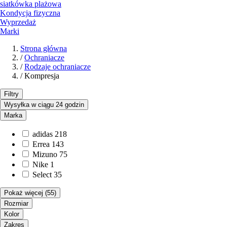
siatkówka plażowa
Kondycja fizyczna
Wyprzedaż
Marki
Strona główna
/
Ochraniacze
/
Rodzaje ochraniacze
/
Kompresja
Filtry
Wysyłka w ciągu 24 godzin
Marka
adidas
218
Errea
143
Mizuno
75
Nike
1
Select
35
Pokaż więcej
(55)
Rozmiar
Kolor
Zakres