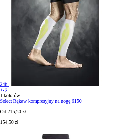
24h
+-3
1 kolorów
Select
Rękaw kompresyjny na nogę 6150
Od
215,50 zł
154,50 zł