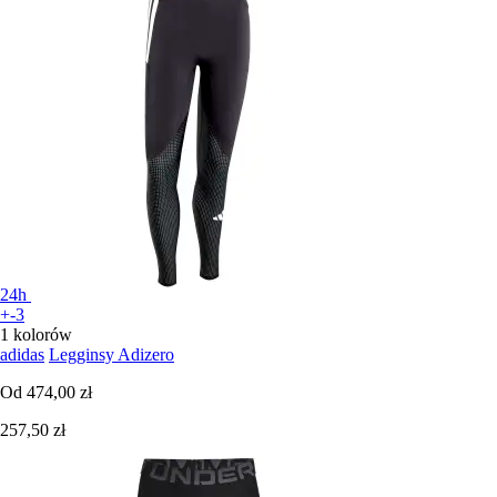
24h
+-3
1 kolorów
adidas
Legginsy Adizero
Od
474,00 zł
257,50 zł