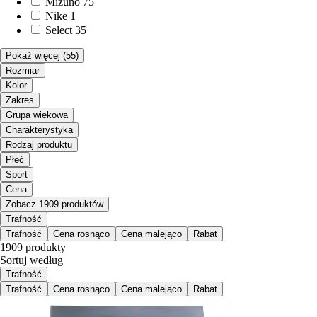
Mizuno
75
Nike
1
Select
35
Pokaż więcej
(55)
Rozmiar
Kolor
Zakres
Grupa wiekowa
Charakterystyka
Rodzaj produktu
Płeć
Sport
Cena
Zobacz 1909 produktów
Trafność
Trafność
Cena rosnąco
Cena malejąco
Rabat
1909 produkty
Sortuj według
Trafność
Trafność
Cena rosnąco
Cena malejąco
Rabat