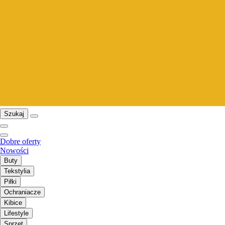
Szukaj
Dobre oferty
Nowości
Buty
Tekstylia
Piłki
Ochraniacze
Kibice
Lifestyle
Sprzęt