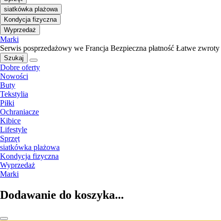
siatkówka plażowa
Kondycja fizyczna
Wyprzedaż
Marki
Serwis posprzedażowy we Francja
Bezpieczna płatność
Łatwe zwroty
Szukaj
Dobre oferty
Nowości
Buty
Tekstylia
Piłki
Ochraniacze
Kibice
Lifestyle
Sprzęt
siatkówka plażowa
Kondycja fizyczna
Wyprzedaż
Marki
Dodawanie do koszyka...