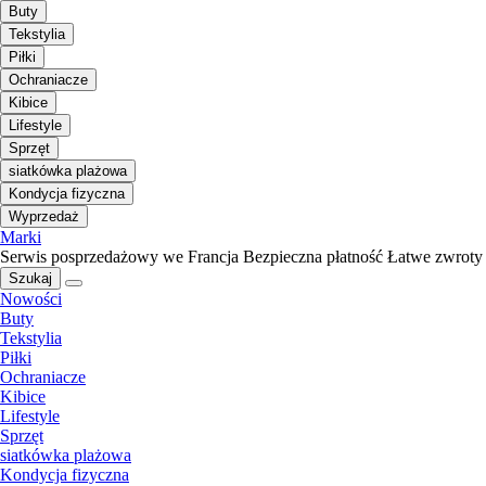
Buty
Tekstylia
Piłki
Ochraniacze
Kibice
Lifestyle
Sprzęt
siatkówka plażowa
Kondycja fizyczna
Wyprzedaż
Marki
Serwis posprzedażowy we Francja
Bezpieczna płatność
Łatwe zwroty
Szukaj
Nowości
Buty
Tekstylia
Piłki
Ochraniacze
Kibice
Lifestyle
Sprzęt
siatkówka plażowa
Kondycja fizyczna