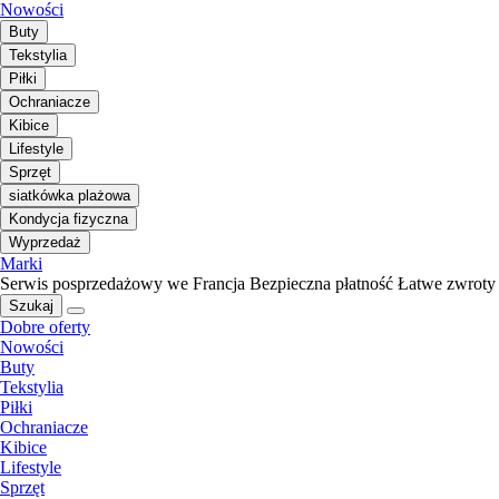
Nowości
Buty
Tekstylia
Piłki
Ochraniacze
Kibice
Lifestyle
Sprzęt
siatkówka plażowa
Kondycja fizyczna
Wyprzedaż
Marki
Serwis posprzedażowy we Francja
Bezpieczna płatność
Łatwe zwroty
Szukaj
Dobre oferty
Nowości
Buty
Tekstylia
Piłki
Ochraniacze
Kibice
Lifestyle
Sprzęt