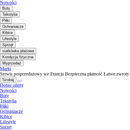
Nowości
Buty
Tekstylia
Piłki
Ochraniacze
Kibice
Lifestyle
Sprzęt
siatkówka plażowa
Kondycja fizyczna
Wyprzedaż
Marki
Serwis posprzedażowy we Francja
Bezpieczna płatność
Łatwe zwroty
Szukaj
Dobre oferty
Nowości
Buty
Tekstylia
Piłki
Ochraniacze
Kibice
Lifestyle
Sprzęt