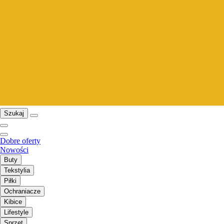
Szukaj
Dobre oferty
Nowości
Buty
Tekstylia
Piłki
Ochraniacze
Kibice
Lifestyle
Sprzęt