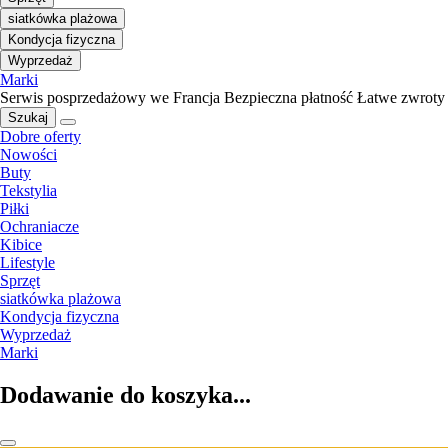
siatkówka plażowa
Kondycja fizyczna
Wyprzedaż
Marki
Serwis posprzedażowy we Francja
Bezpieczna płatność
Łatwe zwroty
Szukaj
Dobre oferty
Nowości
Buty
Tekstylia
Piłki
Ochraniacze
Kibice
Lifestyle
Sprzęt
siatkówka plażowa
Kondycja fizyczna
Wyprzedaż
Marki
Dodawanie do koszyka...