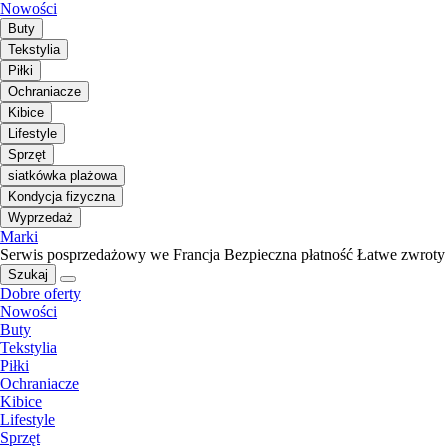
Nowości
Buty
Tekstylia
Piłki
Ochraniacze
Kibice
Lifestyle
Sprzęt
siatkówka plażowa
Kondycja fizyczna
Wyprzedaż
Marki
Serwis posprzedażowy we Francja
Bezpieczna płatność
Łatwe zwroty
Szukaj
Dobre oferty
Nowości
Buty
Tekstylia
Piłki
Ochraniacze
Kibice
Lifestyle
Sprzęt