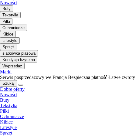
Nowości
Buty
Tekstylia
Piłki
Ochraniacze
Kibice
Lifestyle
Sprzęt
siatkówka plażowa
Kondycja fizyczna
Wyprzedaż
Marki
Serwis posprzedażowy we Francja
Bezpieczna płatność
Łatwe zwroty
Szukaj
Dobre oferty
Nowości
Buty
Tekstylia
Piłki
Ochraniacze
Kibice
Lifestyle
Sprzęt