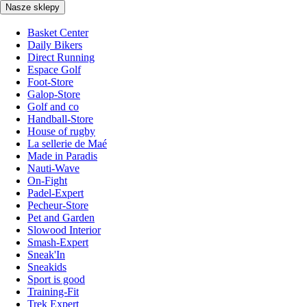
Nasze sklepy
Basket Center
Daily Bikers
Direct Running
Espace Golf
Foot-Store
Galop-Store
Golf and co
Handball-Store
House of rugby
La sellerie de Maé
Made in Paradis
Nauti-Wave
On-Fight
Padel-Expert
Pecheur-Store
Pet and Garden
Slowood Interior
Smash-Expert
Sneak'In
Sneakids
Sport is good
Training-Fit
Trek Expert