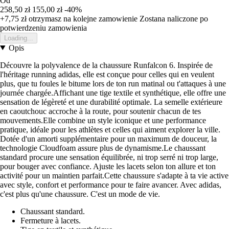
Od
258,50 zł
155,00 zł
-40%
+7,75 zł
otrzymasz na kolejne zamowienie
Zostana naliczone po
potwierdzeniu zamowienia
Loading...
Opis
Découvre la polyvalence de la chaussure Runfalcon 6. Inspirée de
l'héritage running adidas, elle est conçue pour celles qui en veulent
plus, que tu foules le bitume lors de ton run matinal ou t'attaques à une
journée chargée.Affichant une tige textile et synthétique, elle offre une
sensation de légèreté et une durabilité optimale. La semelle extérieure
en caoutchouc accroche à la route, pour soutenir chacun de tes
mouvements.Elle combine un style iconique et une performance
pratique, idéale pour les athlètes et celles qui aiment explorer la ville.
Dotée d'un amorti supplémentaire pour un maximum de douceur, la
technologie Cloudfoam assure plus de dynamisme.Le chaussant
standard procure une sensation équilibrée, ni trop serré ni trop large,
pour bouger avec confiance. Ajuste les lacets selon ton allure et ton
activité pour un maintien parfait.Cette chaussure s'adapte à ta vie active
avec style, confort et performance pour te faire avancer. Avec adidas,
c'est plus qu'une chaussure. C'est un mode de vie.
Chaussant standard.
Fermeture à lacets.