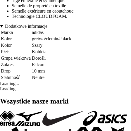
Tige en textile et synthétique.
Semelle de propreté en textile.
Semelle extérieure en caoutchouc.
Technologie CLOUDFOAM.
Dodatkowe informacje
Marka
adidas
Kolor
gretwo/clemin/cblack
Kolor
Szary
Płeć
Kobieta
Grupa wiekowa
Dorośli
Zakres
Falcon
Drop
10 mm
Stabilność
Neutre
Loading...
Loading...
Wszystkie nasze marki