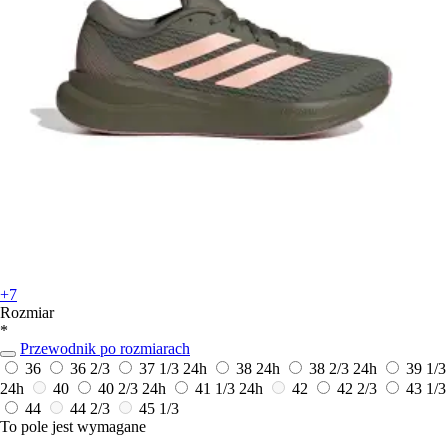
+7
Rozmiar
*
Przewodnik po rozmiarach
36
36 2/3
37 1/3
24h
38
24h
38 2/3
24h
39 1/3
24h
40
40 2/3
24h
41 1/3
24h
42
42 2/3
43 1/3
44
44 2/3
45 1/3
To pole jest wymagane