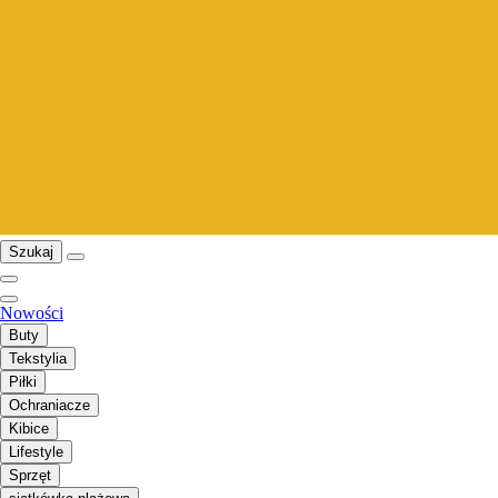
Szukaj
Nowości
Buty
Tekstylia
Piłki
Ochraniacze
Kibice
Lifestyle
Sprzęt