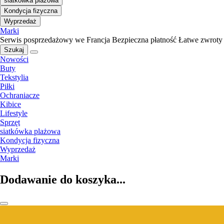
siatkówka plażowa
Kondycja fizyczna
Wyprzedaż
Marki
Serwis posprzedażowy we Francja
Bezpieczna płatność
Łatwe zwroty
Szukaj
Nowości
Buty
Tekstylia
Piłki
Ochraniacze
Kibice
Lifestyle
Sprzęt
siatkówka plażowa
Kondycja fizyczna
Wyprzedaż
Marki
Dodawanie do koszyka...