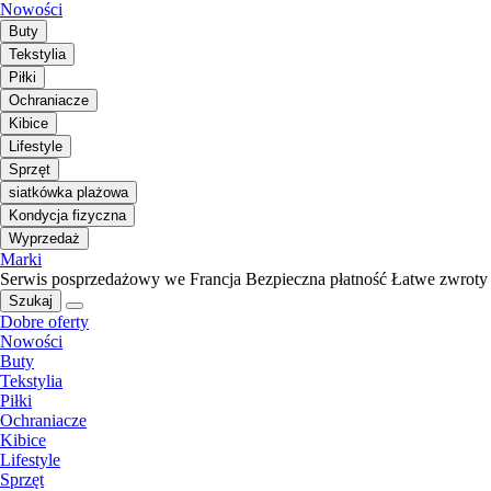
Nowości
Buty
Tekstylia
Piłki
Ochraniacze
Kibice
Lifestyle
Sprzęt
siatkówka plażowa
Kondycja fizyczna
Wyprzedaż
Marki
Serwis posprzedażowy we Francja
Bezpieczna płatność
Łatwe zwroty
Szukaj
Dobre oferty
Nowości
Buty
Tekstylia
Piłki
Ochraniacze
Kibice
Lifestyle
Sprzęt