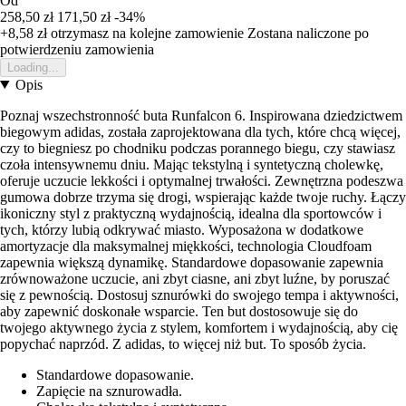
Od
258,50 zł
171,50 zł
-34%
+8,58 zł
otrzymasz na kolejne zamowienie
Zostana naliczone po
potwierdzeniu zamowienia
Loading...
Opis
Poznaj wszechstronność buta Runfalcon 6. Inspirowana dziedzictwem
biegowym adidas, została zaprojektowana dla tych, które chcą więcej,
czy to biegniesz po chodniku podczas porannego biegu, czy stawiasz
czoła intensywnemu dniu. Mając tekstylną i syntetyczną cholewkę,
oferuje uczucie lekkości i optymalnej trwałości. Zewnętrzna podeszwa
gumowa dobrze trzyma się drogi, wspierając każde twoje ruchy. Łączy
ikoniczny styl z praktyczną wydajnością, idealna dla sportowców i
tych, którzy lubią odkrywać miasto. Wyposażona w dodatkowe
amortyzacje dla maksymalnej miękkości, technologia Cloudfoam
zapewnia większą dynamikę. Standardowe dopasowanie zapewnia
zrównoważone uczucie, ani zbyt ciasne, ani zbyt luźne, by poruszać
się z pewnością. Dostosuj sznurówki do swojego tempa i aktywności,
aby zapewnić doskonałe wsparcie. Ten but dostosowuje się do
twojego aktywnego życia z stylem, komfortem i wydajnością, aby cię
popychać naprzód. Z adidas, to więcej niż but. To sposób życia.
Standardowe dopasowanie.
Zapięcie na sznurowadła.