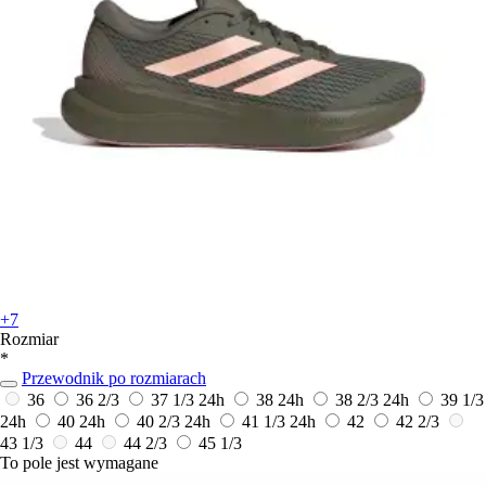
+7
Rozmiar
*
Przewodnik po rozmiarach
36
36 2/3
37 1/3
24h
38
24h
38 2/3
24h
39 1/3
24h
40
24h
40 2/3
24h
41 1/3
24h
42
42 2/3
43 1/3
44
44 2/3
45 1/3
To pole jest wymagane