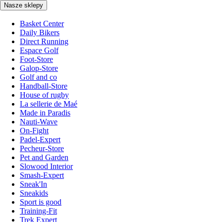
Nasze sklepy
Basket Center
Daily Bikers
Direct Running
Espace Golf
Foot-Store
Galop-Store
Golf and co
Handball-Store
House of rugby
La sellerie de Maé
Made in Paradis
Nauti-Wave
On-Fight
Padel-Expert
Pecheur-Store
Pet and Garden
Slowood Interior
Smash-Expert
Sneak'In
Sneakids
Sport is good
Training-Fit
Trek Expert