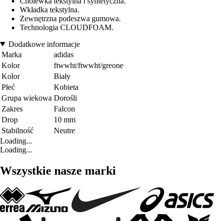
Cholewka tekstylna i syntetyczna.
Wkładka tekstylna.
Zewnętrzna podeszwa gumowa.
Technologia CLOUDFOAM.
Dodatkowe informacje
Marka
adidas
Kolor
ftwwht/ftwwht/greone
Kolor
Biały
Płeć
Kobieta
Grupa wiekowa
Dorośli
Zakres
Falcon
Drop
10 mm
Stabilność
Neutre
Loading...
Loading...
Wszystkie nasze marki