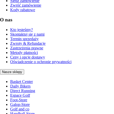
Śledź zamówienie
Zwróć zamówienie
Kody rabatowe
O nas
Kto jesteśmy?
Skontaktuj się z nami
Termin sprzedaży
Zwroty & Refundacje
Zastrzeżenia prawne
Metody płatności
Ceny i opcje dostawy
Oświadczenie o ochronie prywatności
Nasze sklepy
Basket Center
Daily Bikers
Direct Running
Espace Golf
Foot-Store
Galop-Store
Golf and co
Handball-Store