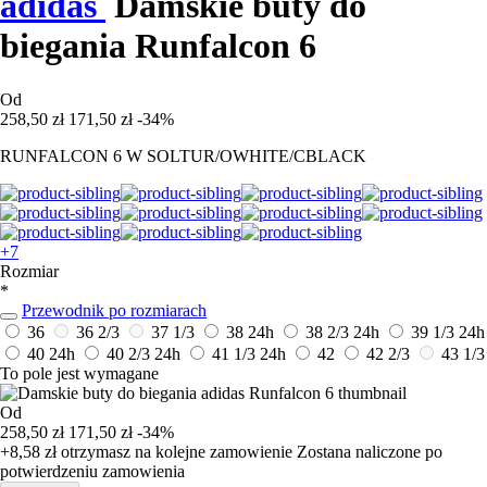
adidas
Damskie buty do
biegania Runfalcon 6
Od
258,50 zł
171,50 zł
-34%
RUNFALCON 6 W SOLTUR/OWHITE/CBLACK
+7
Rozmiar
*
Przewodnik po rozmiarach
36
36 2/3
37 1/3
38
24h
38 2/3
24h
39 1/3
24h
40
24h
40 2/3
24h
41 1/3
24h
42
42 2/3
43 1/3
To pole jest wymagane
Od
258,50 zł
171,50 zł
-34%
+8,58 zł
otrzymasz na kolejne zamowienie
Zostana naliczone po
potwierdzeniu zamowienia