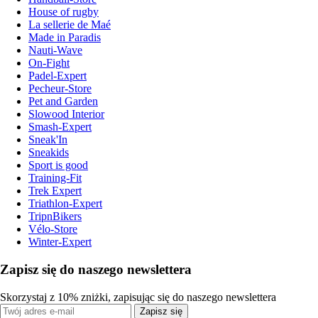
House of rugby
La sellerie de Maé
Made in Paradis
Nauti-Wave
On-Fight
Padel-Expert
Pecheur-Store
Pet and Garden
Slowood Interior
Smash-Expert
Sneak'In
Sneakids
Sport is good
Training-Fit
Trek Expert
Triathlon-Expert
TripnBikers
Vélo-Store
Winter-Expert
Zapisz się do naszego newslettera
Skorzystaj z 10% zniżki, zapisując się do naszego newslettera
Zapisz się