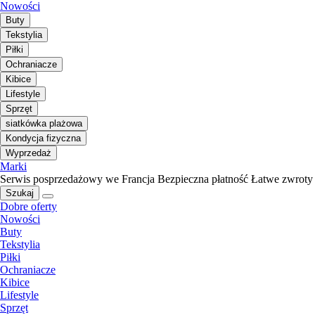
Nowości
Buty
Tekstylia
Piłki
Ochraniacze
Kibice
Lifestyle
Sprzęt
siatkówka plażowa
Kondycja fizyczna
Wyprzedaż
Marki
Serwis posprzedażowy we Francja
Bezpieczna płatność
Łatwe zwroty
Szukaj
Dobre oferty
Nowości
Buty
Tekstylia
Piłki
Ochraniacze
Kibice
Lifestyle
Sprzęt