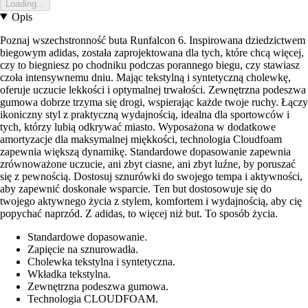
Loading...
Opis
Poznaj wszechstronność buta Runfalcon 6. Inspirowana dziedzictwem
biegowym adidas, została zaprojektowana dla tych, które chcą więcej,
czy to biegniesz po chodniku podczas porannego biegu, czy stawiasz
czoła intensywnemu dniu. Mając tekstylną i syntetyczną cholewkę,
oferuje uczucie lekkości i optymalnej trwałości. Zewnętrzna podeszwa
gumowa dobrze trzyma się drogi, wspierając każde twoje ruchy. Łączy
ikoniczny styl z praktyczną wydajnością, idealna dla sportowców i
tych, którzy lubią odkrywać miasto. Wyposażona w dodatkowe
amortyzacje dla maksymalnej miękkości, technologia Cloudfoam
zapewnia większą dynamikę. Standardowe dopasowanie zapewnia
zrównoważone uczucie, ani zbyt ciasne, ani zbyt luźne, by poruszać
się z pewnością. Dostosuj sznurówki do swojego tempa i aktywności,
aby zapewnić doskonałe wsparcie. Ten but dostosowuje się do
twojego aktywnego życia z stylem, komfortem i wydajnością, aby cię
popychać naprzód. Z adidas, to więcej niż but. To sposób życia.
Standardowe dopasowanie.
Zapięcie na sznurowadła.
Cholewka tekstylna i syntetyczna.
Wkładka tekstylna.
Zewnętrzna podeszwa gumowa.
Technologia CLOUDFOAM.