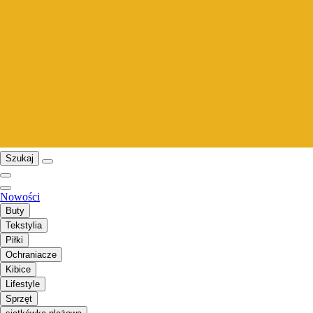
Szukaj
Nowości
Buty
Tekstylia
Piłki
Ochraniacze
Kibice
Lifestyle
Sprzęt