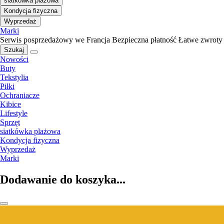
siatkówka plażowa
Kondycja fizyczna
Wyprzedaż
Marki
Serwis posprzedażowy we Francja
Bezpieczna płatność
Łatwe zwroty
Szukaj
Nowości
Buty
Tekstylia
Piłki
Ochraniacze
Kibice
Lifestyle
Sprzęt
siatkówka plażowa
Kondycja fizyczna
Wyprzedaż
Marki
Dodawanie do koszyka...