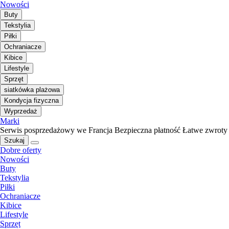
Nowości
Buty
Tekstylia
Piłki
Ochraniacze
Kibice
Lifestyle
Sprzęt
siatkówka plażowa
Kondycja fizyczna
Wyprzedaż
Marki
Serwis posprzedażowy we Francja
Bezpieczna płatność
Łatwe zwroty
Szukaj
Dobre oferty
Nowości
Buty
Tekstylia
Piłki
Ochraniacze
Kibice
Lifestyle
Sprzęt