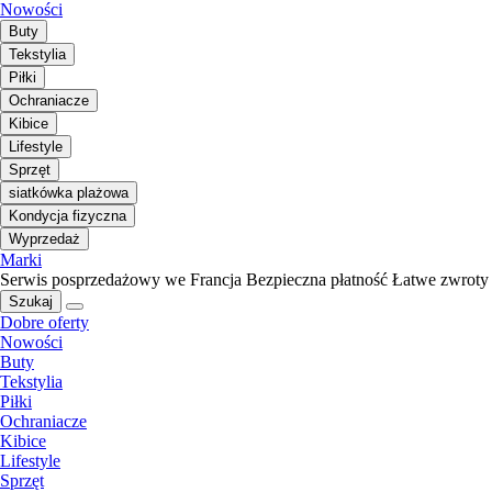
Nowości
Buty
Tekstylia
Piłki
Ochraniacze
Kibice
Lifestyle
Sprzęt
siatkówka plażowa
Kondycja fizyczna
Wyprzedaż
Marki
Serwis posprzedażowy we Francja
Bezpieczna płatność
Łatwe zwroty
Szukaj
Dobre oferty
Nowości
Buty
Tekstylia
Piłki
Ochraniacze
Kibice
Lifestyle
Sprzęt