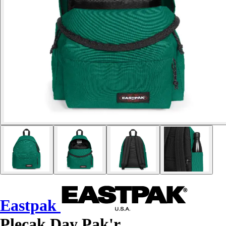
Eastpak
Plecak Day Pak'r