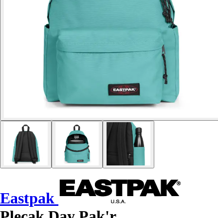
Eastpak
Plecak Day Pak'r