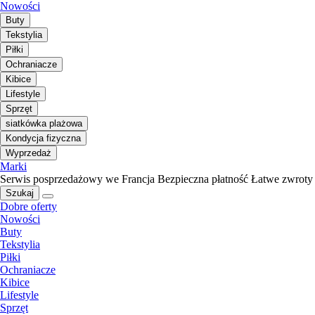
Nowości
Buty
Tekstylia
Piłki
Ochraniacze
Kibice
Lifestyle
Sprzęt
siatkówka plażowa
Kondycja fizyczna
Wyprzedaż
Marki
Serwis posprzedażowy we Francja
Bezpieczna płatność
Łatwe zwroty
Szukaj
Dobre oferty
Nowości
Buty
Tekstylia
Piłki
Ochraniacze
Kibice
Lifestyle
Sprzęt