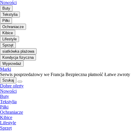
Nowości
Buty
Tekstylia
Piłki
Ochraniacze
Kibice
Lifestyle
Sprzęt
siatkówka plażowa
Kondycja fizyczna
Wyprzedaż
Marki
Serwis posprzedażowy we Francja
Bezpieczna płatność
Łatwe zwroty
Szukaj
Dobre oferty
Nowości
Buty
Tekstylia
Piłki
Ochraniacze
Kibice
Lifestyle
Sprzęt