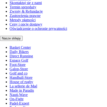
Skontaktuj się z nami
Termin sprzedaży
Zwroty & Refundacje
Zastrzeżenia prawne
Metody płatności
Ceny i opcje dostawy
Oświadczenie o ochronie prywatności
Nasze sklepy
Basket Center
Daily Bikers
Direct Running
Espace Golf
Foot-Store
Galop-Store
Golf and co
Handball-Store
House of rugby
La sellerie de Maé
Made in Paradis
Nauti-Wave
On-Fight
Padel-Expert