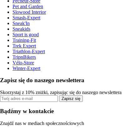
Pecheur-Store
Pet and Garden
Slowood Interior
Smash-Expert
Sneak'In
Sneakids
Sport is good
Training-Fit
Trek Expert
Triathlon-Expert
TripnBikers
Vélo-Store
Winter-Expert
Zapisz się do naszego newslettera
Skorzystaj z 10% zniżki, zapisując się do naszego newslettera
Zapisz się
Bądźmy w kontakcie
Znajdź nas w mediach społecznościowych