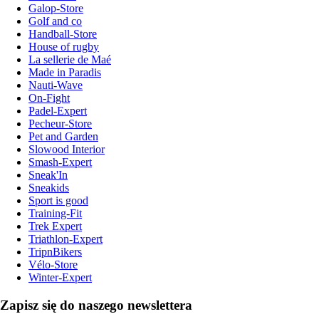
Galop-Store
Golf and co
Handball-Store
House of rugby
La sellerie de Maé
Made in Paradis
Nauti-Wave
On-Fight
Padel-Expert
Pecheur-Store
Pet and Garden
Slowood Interior
Smash-Expert
Sneak'In
Sneakids
Sport is good
Training-Fit
Trek Expert
Triathlon-Expert
TripnBikers
Vélo-Store
Winter-Expert
Zapisz się do naszego newslettera