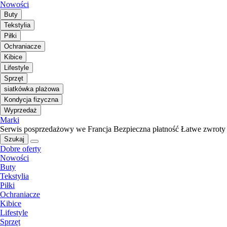
Nowości
Buty
Tekstylia
Piłki
Ochraniacze
Kibice
Lifestyle
Sprzęt
siatkówka plażowa
Kondycja fizyczna
Wyprzedaż
Marki
Serwis posprzedażowy we Francja
Bezpieczna płatność
Łatwe zwroty
Szukaj
Dobre oferty
Nowości
Buty
Tekstylia
Piłki
Ochraniacze
Kibice
Lifestyle
Sprzęt